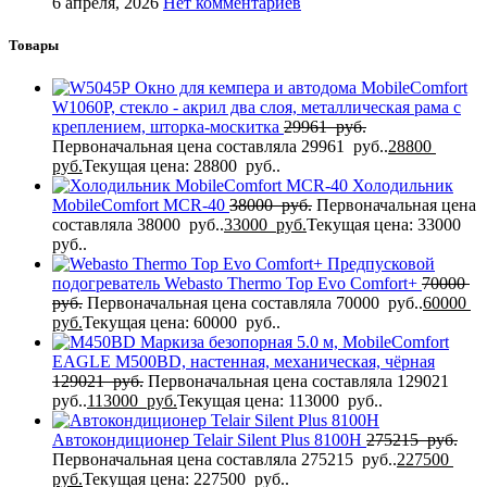
6 апреля, 2026
Нет комментариев
Товары
Окно для кемпера и автодома MobileComfort
W1060P, стекло - акрил два слоя, металлическая рама с
креплением, шторка-москитка
29961
руб.
Первоначальная цена составляла 29961 руб..
28800
руб.
Текущая цена: 28800 руб..
Холодильник
MobileComfort MCR-40
38000
руб.
Первоначальная цена
составляла 38000 руб..
33000
руб.
Текущая цена: 33000
руб..
Предпусковой
подогреватель Webasto Thermo Top Evo Comfort+
70000
руб.
Первоначальная цена составляла 70000 руб..
60000
руб.
Текущая цена: 60000 руб..
Маркиза безопорная 5.0 м, MobileComfort
EAGLE M500BD, настенная, механическая, чёрная
129021
руб.
Первоначальная цена составляла 129021
руб..
113000
руб.
Текущая цена: 113000 руб..
Автокондиционер Telair Silent Plus 8100H
275215
руб.
Первоначальная цена составляла 275215 руб..
227500
руб.
Текущая цена: 227500 руб..