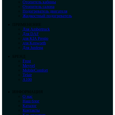
Отопитель кабины
Отопитель салона
Подогреватель двигателя
Жидкостный подогреватель
ПРИМЕНЕНИЕ
Для Ambertruck
Для DAF
для KIA Pregio
для Kenworth
Для Junfeng
БРЕНД
Frost
Meyvel
MobileComfort
Telair
А100
ИНФОРМАЦИЯ
О нас
Наш блог
Каталог
Контакты
Как оплатить