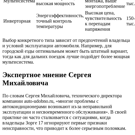
Мультисистема
монтажа, выше
высокая мощность
тыс.
энергопотребление
Высокая цена,
Энергоэффективность,
чувствительность
150
Инверторная
точный контроль
к перепадам
тыс.
температуры
напряжения
Выбор конкретного типа зависит от предпочтений владельца
и условий эксплуатации автомобиля. Например, для
городской езды оптимальным может быть штатный вариант,
тогда как для дальних поездок лучше подойдет более мощная
мультисистема.
Экспертное мнение Сергея
Михайловича
По словам Сергея Михайловича, технического директора
компании auto-udobno.ru, «многие проблемы с
автокондиционерами возникают из-за неправильной
эксплуатации и несвоевременного обслуживания». В своей
практике он часто сталкивается с ситуациями, когда
владельцы Зорге 17 игнорируют первые признаки
неисправности, что приводит к более серьезным поломкам.