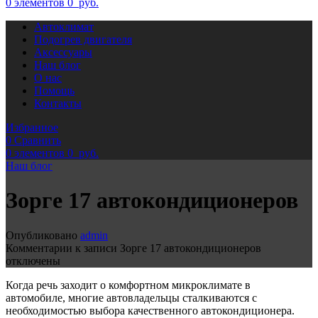
0
элементов
0
руб.
Автоклимат
Подогрев двигателя
Аксессуары
Наш блог
О нас
Помощь
Контакты
Избранное
0
Сравнить
0
элементов
0
руб.
Наш блог
Зорге 17 автокондиционеров
Опубликовано
admin
Комментарии
к записи Зорге 17 автокондиционеров
отключены
Когда речь заходит о комфортном микроклимате в
автомобиле, многие автовладельцы сталкиваются с
необходимостью выбора качественного автокондиционера.