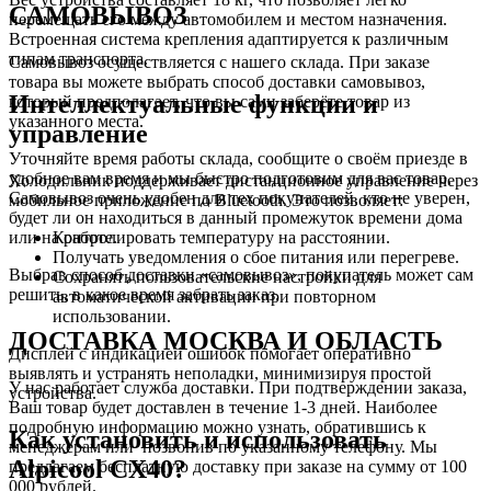
САМОВЫВОЗ
перемещать его между автомобилем и местом назначения.
Встроенная система крепления адаптируется к различным
типам транспорта.
Самовывоз осуществляется с нашего склада. При заказе
товара вы можете выбрать способ доставки самовывоз,
Интеллектуальные функции и
который предполагает, что вы сами заберёте товар из
указанного места.
управление
Уточняйте время работы склада, сообщите о своём приезде в
удобное вам время и мы быстро подготовим для вас товар.
Холодильник поддерживает дистанционное управление через
Самовывоз очень удобен для тех покупателей, кто не уверен,
мобильное приложение по Bluetooth. Это позволяет:
будет ли он находиться в данный промежуток времени дома
или на работе.
Контролировать температуру на расстоянии.
Получать уведомления о сбое питания или перегреве.
Выбрав способ доставки «самовывоз», покупатель может сам
Сохранять пользовательские настройки для
решить, в какое время забрать заказ.
автоматической активации при повторном
использовании.
ДОСТАВКА МОСКВА И ОБЛАСТЬ
Дисплей с индикацией ошибок помогает оперативно
выявлять и устранять неполадки, минимизируя простой
У нас работает служба доставки. При подтверждении заказа,
устройства.
Ваш товар будет доставлен в течение 1-3 дней. Наиболее
подробную информацию можно узнать, обратившись к
Как установить и использовать
менеджерам или позвонив по указанному телефону. Мы
Alpicool CX40?
предлагаем бесплатную доставку при заказе на сумму от 100
000 рублей.