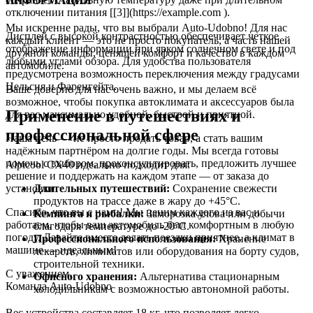
ИНФОРМАЦИЯ
отключении питания [[3]](https://example.com ).
Мы искренне рады, что вы выбрали Auto-Udobno! Для нас
Дисплей с высокой контрастностью обеспечивает четкое
каждый клиент — это не просто покупатель, а часть нашей
отображение информации при ярком солнечном свете и под
дружной команды, ценящей комфорт и качество в каждом
любыми углами обзора. Для удобства пользователя
автомобиле.
предусмотрена возможность переключения между градусами
Цельсия и Фаренгейта.
Ваше доверие для нас очень важно, и мы делаем всё
возможное, чтобы покупка автоклимата и аксессуаров была
Применение в путешествиях и
для вас максимально удобной, быстрой и приятной.
профессиональной сфере
Наша цель — не просто продать товар, а стать вашим
надёжным партнёром на долгие годы. Мы всегда готовы
помочь с выбором, проконсультировать, предложить лучшее
Alpicool CX40 идеально подходит для:
решение и поддержать на каждом этапе — от заказа до
Длительных путешествий:
Сохранение свежести
установки.
продуктов на трассе даже в жару до +45°C.
Спасибо, что вы с нами! Мы ценим каждого из вас и
Кемпинга и рыбалки:
Заморозка улова или добычи
работаем, чтобы ваш автомобиль был комфортным в любую
благодаря температуре до -20°C.
погоду. Давайте вместе делать поездки приятнее, а климат в
Профессионального использования:
Хранение
машине — идеальным!
лекарств, химикатов или оборудования на борту судов,
строительной техники.
С уважением,
Офисного хранения:
Альтернатива стационарным
Команда Auto-Udobno
холодильникам с возможностью автономной работы.
Вес устройства составляет 18 кг, что позволяет легко