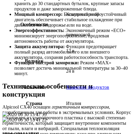
хранить до 30 стандартных бутылок, крупные запасы
продуктов и даже замороженные блюда.
Компрессорный
Мощный компрессор:
Бесшумный виброустойчивый
двигатель обеспечивает стабильное охлаждение при
Особенности
,
движении на бездорожье или на воде.
Энергоэффективность:
Экономичный режим «ECO»
переносной
минимизирует энергопотребление, продлевая
автономность работы от аккумулятора.
Защита аккумулятора:
Функция предотвращает
12 в
полный разряд автомобильного или внешнего
аккумулятора, сохраняя работоспособность транспорта.
Вольтаж
,
Функция быстрой заморозки:
Режим «MAX»
позволяет достичь минимальной температуры за 30–40
24 в
минут.
Технические особенности и
Назначение
Хранение продуктов
конструкция
Страна
Италия
Alpicool CX40 оснащен
герметичным компрессором
,
разработанным для работы в экстремальных условиях. Корпус
изготовлен из ударопрочного пластика с высокой степенью
герметичности, который защищает внутренние компоненты
от пыли, влаги и вибраций. Специальная теплоизоляция
сохраняет стабильную температуру даже при длительном