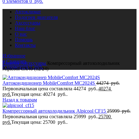
0
элементов
0
руб.
Автоклимат
Подогрев двигателя
Аксессуары
Наш блог
О нас
Помощь
Контакты
Избранное
0
Сравнить
Главная
Аксессуары
Компрессорный автохолодильник
0
элементов
0
руб.
Alpicool CX40 (12/24)
Автокондиционер MobileComfort MC2024S
44274
руб.
Первоначальная цена составляла 44274 руб..
40274
руб.
Текущая цена: 40274 руб..
Назад к товарам
Компрессорный автохолодильник Alpicool CF15
25999
руб.
Первоначальная цена составляла 25999 руб..
25700
руб.
Текущая цена: 25700 руб..