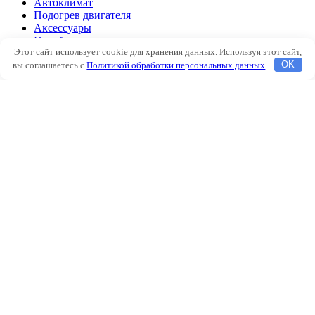
Автоклимат
Подогрев двигателя
Аксессуары
Наш блог
Этот сайт использует cookie для хранения данных. Используя этот сайт,
О нас
вы соглашаетесь с
Политикой обработки персональных данных
.
OK
Помощь
Контакты
Автоклимат
Подогрев двигателя
Аксессуары
Наш блог
О нас
Помощь
Контакты
Избранное
Сравнить
Вход / Регистрация
Корзина
Закрыть
Войти
Закрыть