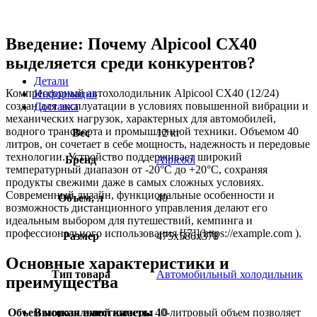
Введение: Почему Alpicool CX40
выделяется среди конкурентов?
Детали
Компрессорный автохолодильник Alpicool CX40 (12/24)
Информация
создан для эксплуатации в условиях повышенной вибрации и
Доставка
механических нагрузок, характерных для автомобилей,
водного транспорта и промышленной техники. Объемом 40
Вес
12 кг
литров, он сочетает в себе мощность, надежность и передовые
технологии. Устройство поддерживает широкий
Бренд
Alpicool
температурный диапазон от -20°C до +20°C, сохраняя
продукты свежими даже в самых сложных условиях.
Современный дизайн, функциональные особенности и
Объем, л
40
возможность дистанционного управления делают его
идеальным выбором для путешествий, кемпинга и
профессионального использования [[7]](https://example.com ).
Размер
475x586x378
Основные характеристики и
Тип товара
Автомобильный холодильник
преимущества
Объем морозильной камеры
10
Высокая вместимость:
40-литровый объем позволяет