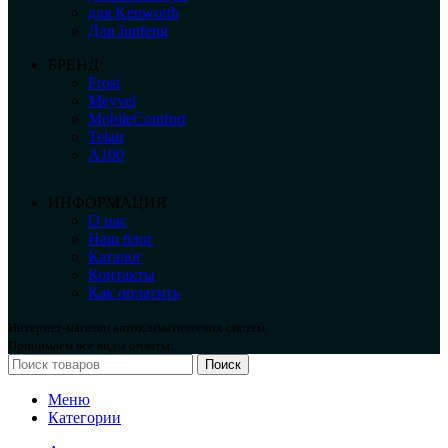
для Kenworth
Для Junfeng
БРЕНД
Frost
Meyvel
MobileComfort
Telair
А100
ИНФОРМАЦИЯ
О нас
Наш блог
Каталог
Контакты
Как оплатить
Интернет-магазин автоклиматических систем.
Принимаем все виды оплаты.
Поиск
Меню
Категории