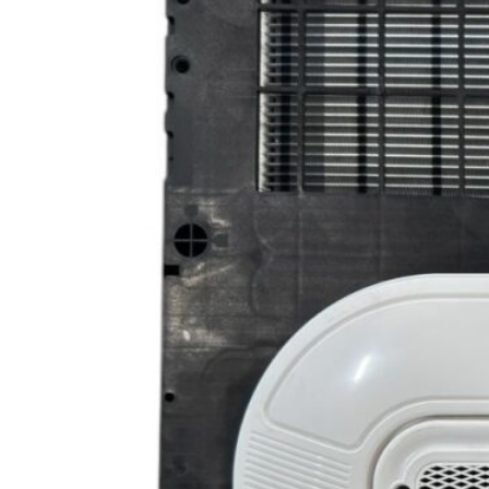
Для ЗИЛ
26
Для КАМАЗ
26
Для МАЗ
26
для Синотрак Штейр
26
Для Урал
26