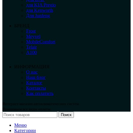
для KIA Pregio
для Kenworth
Для Junfeng
БРЕНД
Frost
Meyvel
MobileComfort
Telair
А100
ИНФОРМАЦИЯ
О нас
Наш блог
Каталог
Контакты
Как оплатить
Интернет-магазин автоклиматических систем.
Принимаем все виды оплаты.
Поиск
Меню
Категории