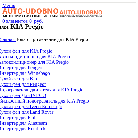
Меню
0
элементов
0
руб.
для KIA Pregio
Главная
Товар Применение
для KIA Pregio
Сухой фен для KIA Pregio
Авто кондиционер для KIA Pregio
Автокондиционер для KIA Pregio
Инвертер для Peugeot
Инвертер для Winnebago
Сухой фен для Kia
Сухой фен для Peugeot
Подогреватель двигателя для KIA Pregio
Сухой фен Для IVECO
Жидкостный подогреватель для KIA Pregio
Сухой фен для Iveco Eurocargo
Сухой фен для Land Rover
Инвертер для Fiat
Инвертер для Airstream
Инвертер для Roadtrek