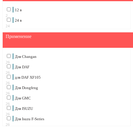
12 в
2
24 в
24
Применение
Для Changan
26
Для DAF
26
для DAF XF105
26
Для Dongfeng
26
Для GMC
26
Для ISUZU
26
Для Isuzu F-Series
26
Для IVECO