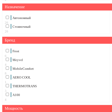
Сухой фен
Назначение
5
Автономный
26
Стояночный
26
Бренд
Frost
6
Meyvel
4
MobileComfort
8
AERO COOL
1
THERMOTRANS
3
А100
4
Мощность