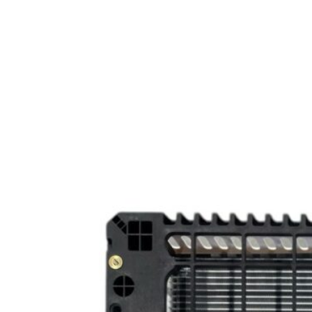
26
Для Mercedes-Benz ATEGO
26
Для Mercedes-Benz UNIMOG
26
Для RENAULT
26
Для SCANIA
26
для Scania G
26
для Sinotruk Steyr
26
для Sollers
26
для Sollers TR80
26
Для Tatra
26
для Toyota Hino 700
26
Для Volvo FL
26
Для Вольво
26