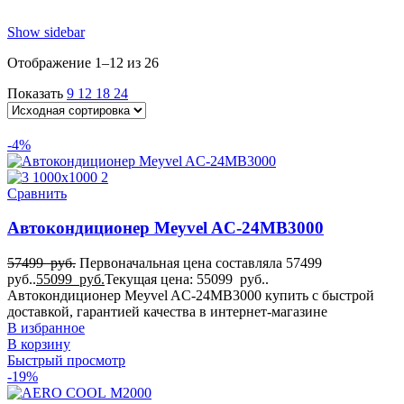
26
для Iveco Eurocargo
Show sidebar
26
для Iveco Stralis
Отображение 1–12 из 26
26
для Iveco Trakker
Показать
9
12
18
24
26
для Kenworth
26
-4%
для KIA Pregio
26
Для MAN
Сравнить
26
для MAN TGA
Автокондиционер Meyvel AC-24MB3000
26
для MAN TGL
26
57499
руб.
Первоначальная цена составляла 57499
для MAN TGM
руб..
55099
руб.
Текущая цена: 55099 руб..
26
Автокондиционер Meyvel AC-24MB3000 купить с быстрой
для MAN TGS
доставкой, гарантией качества в интернет-магазине
26
В избранное
для MAN TGX
В корзину
26
Быстрый просмотр
Для Mercedes-Benz Actros
-19%
26
Для Mercedes-Benz Arocs