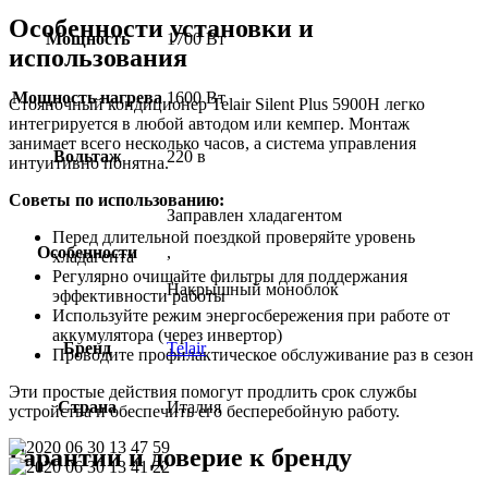
Особенности установки и
Мощность
1700 Вт
использования
Мощность нагрева
1600 Bт
Стояночный кондиционер Telair Silent Plus 5900H легко
интегрируется в любой автодом или кемпер. Монтаж
занимает всего несколько часов, а система управления
Вольтаж
220 в
интуитивно понятна.
Советы по использованию:
Заправлен хладагентом
Перед длительной поездкой проверяйте уровень
Особенности
,
хладагента
Регулярно очищайте фильтры для поддержания
Накрышный моноблок
эффективности работы
Используйте режим энергосбережения при работе от
аккумулятора (через инвертор)
Бренд
Telair
Проводите профилактическое обслуживание раз в сезон
Эти простые действия помогут продлить срок службы
Страна
Италия
устройства и обеспечить его бесперебойную работу.
Гарантии и доверие к бренду