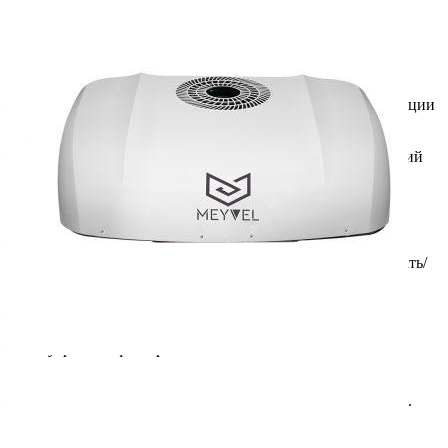
Вес 34 кг
Освещение LED-полосы на потолочной вент-панели
Производитель Telair
Артикул SP5900H
— Тихий — Специальная система шумовой и виброизоляции
обеспечивает низкий шум внутри и снаружи.
— Автоматическое управление. Активируя автоматический
режим, кондиционер выбирает наиболее подходящую
скорость обмена воздуха и температуру. Полностью
автоматически.
— Дистанционное управление. Благодаря
запрограммированному пульту управления можно включать/
выключать устройство, а также подсветку кондиционера.
— Защита против обледенения.
— Внутренние фильтры можно легко заменить или
почистить.
— Подходит для крыш, имеющих толщину от 30 до 70 мм.
ПОДРОБНЕЕ О ТОВАРЕ