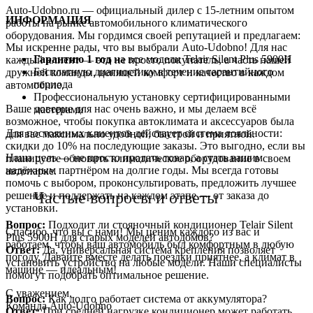
Auto-Udobno.ru — официальный дилер с 15-летним опытом
ИНФОРМАЦИЯ
работы на рынке автомобильного климатического
оборудования. Мы гордимся своей репутацией и предлагаем:
Мы искренне рады, что вы выбрали Auto-Udobno! Для нас
Гарантию 1 год
на все модели Telair Silent Plus 5900H
каждый клиент — это не просто покупатель, а часть нашей
Бесплатную диагностику в течение гарантийного
дружной команды, ценящей комфорт и качество в каждом
периода
автомобиле.
Профессиональную установку сертифицированными
Ваше доверие для нас очень важно, и мы делаем всё
мастерами
возможное, чтобы покупка автоклимата и аксессуаров была
Для постоянных клиентов действует система лояльности:
для вас максимально удобной, быстрой и приятной.
скидки до 10% на последующие заказы. Это выгодно, если вы
Наша цель — не просто продать товар, а стать вашим
планируете обновить климатическое оборудование в своем
надёжным партнёром на долгие годы. Мы всегда готовы
автопарке.
помочь с выбором, проконсультировать, предложить лучшее
Частые вопросы и ответы
решение и поддержать на каждом этапе — от заказа до
установки.
Вопрос:
Подходит ли стояночный кондиционер Telair Silent
Спасибо, что вы с нами! Мы ценим каждого из вас и
Plus 5900H для старых моделей автодомов?
работаем, чтобы ваш автомобиль был комфортным в любую
Ответ:
Да, универсальная система крепления позволяет
погоду. Давайте вместе делать поездки приятнее, а климат в
установить устройство на любые модели. Наши специалисты
машине — идеальным!
помогут подобрать оптимальное решение.
С уважением,
Вопрос:
Как долго работает система от аккумулятора?
Команда Auto-Udobno
Ответ:
При средней нагрузке кондиционер может работать