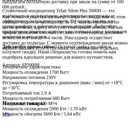
предлагаем бесплатную доставку при заказе на сумму от 100
000 рублей.
Стояночный кондиционер Telair Silent Plus 5900H — это
надёжность в эксплуатации, качественные материалы и
Как только осуществился выезд товара со склада, вам об этом
эффективное охлаждение салона. Он создан для тех, кто
сообщит водитель-экспедитор. За 1-2 часа до прибытия по
ценит комфорт и заботится о своем автодоме. Выбирайте
договоренному адресу поступит повторный звонок. Так как
проверенное решение, которое уже оценили сотни владельцев
трафик движения плотный , в связи с этим период доставки
кемперов и автодомов.
может затянуться до 1-4 часов. Наш курьер осуществит
доставку до подъезда. С момента подтверждения заказа можно
Действуйте прямо сейчас!
Оставьте заявку на сайте и
заранее заказать услуги грузчика, оплачиваемые отдельно.
получите скидку. Наши специалисты готовы помочь вам
подобрать идеальное решение для вашего путешествия.
Артикул:
SP5900H
Технические характеристики
Мощность охлаждения 1700 Ватт
Напряжение питания 230V
Регулировка температуры в диапазоне (макс / мин) от +18°С
до +30°С
Потребляемый ток 2.9 А
Мощность потребляемая 680 Ватт
Похожие товары
Воздушный поток 400 М³/ч
Мощность охлаждения 5900 Бте / 1.70 кВт
Мощность обогрева 5600 Бте / 1,64 кВт
-4%
Скорости вентилятора 3 + AUTO
Мощность генератора 2200 W
Высота вент-панели 4,2 см