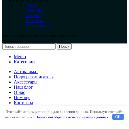
О нас
Наш блог
Каталог
Контакты
Как оплатить
Интернет-магазин автоклиматических систем.
Принимаем все виды оплаты.
Поиск
Меню
Категории
Автоклимат
Подогрев двигателя
Аксессуары
Наш блог
О нас
Помощь
Контакты
Этот сайт использует cookie для хранения данных. Используя этот сайт,
Автоклимат
вы соглашаетесь с
Политикой обработки персональных данных
.
OK
Подогрев двигателя
Аксессуары
Наш блог