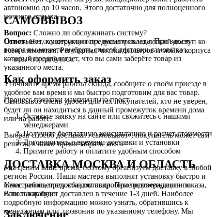
автономно до 10 часов. Этого достаточно для полноценного
ночного отдыха.
САМОВЫВОЗ
Вопрос:
Сложно ли обслуживать систему?
Самовывоз осуществляется с нашего склада. При заказе
Ответ:
Нет, конструкция предусматривает легкий доступ ко
товара вы можете выбрать способ доставки самовывоз,
всем элементам. Регулярная чистка фильтров и мойка корпуса
который предполагает, что вы сами заберёте товар из
— все, что требуется.
указанного места.
Как оформить заказ
Уточняйте время работы склада, сообщите о своём приезде в
удобное вам время и мы быстро подготовим для вас товар.
Процесс покупки максимально прост:
Самовывоз очень удобен для тех покупателей, кто не уверен,
будет ли он находиться в данный промежуток времени дома
Оставьте заявку на сайте или свяжитесь с нашими
или на работе.
менеджерами
Получите бесплатную консультацию и расчет стоимости
Выбрав способ доставки «самовывоз», покупатель может сам
Договоритесь о времени доставки и установки
решить, в какое время забрать заказ.
Примите работу и оплатите удобным способом
ДОСТАВКА МОСКВА И ОБЛАСТЬ
Мы ценим ваше время, поэтому организуем доставку в любой
регион России. Наши мастера выполнят установку быстро и
У нас работает служба доставки. При подтверждении заказа,
качественно, предоставляя подробные рекомендации по
Ваш товар будет доставлен в течение 1-3 дней. Наиболее
использованию.
подробную информацию можно узнать, обратившись к
менеджерам или позвонив по указанному телефону. Мы
Заключение