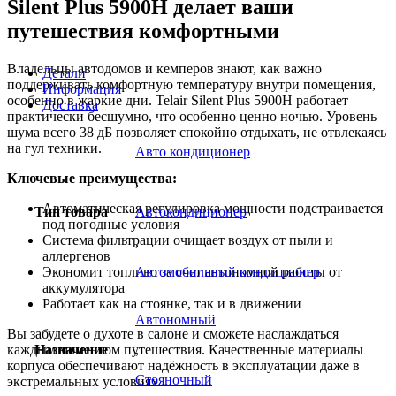
Silent Plus 5900H делает ваши
путешествия комфортными
Владельцы автодомов и кемперов знают, как важно
Детали
поддерживать комфортную температуру внутри помещения,
Информация
особенно в жаркие дни. Telair Silent Plus 5900H работает
Доставка
практически бесшумно, что особенно ценно ночью. Уровень
шума всего 38 дБ позволяет спокойно отдыхать, не отвлекаясь
на гул техники.
Авто кондиционер
Ключевые преимущества:
,
Автоматическая регулировка мощности подстраивается
Тип товара
Автокондиционер
под погодные условия
Система фильтрации очищает воздух от пыли и
,
аллергенов
Автомобильный кондиционер
Экономит топливо за счет автономной работы от
аккумулятора
Работает как на стоянке, так и в движении
Автономный
Вы забудете о духоте в салоне и сможете наслаждаться
Назначение
,
каждым моментом путешествия. Качественные материалы
корпуса обеспечивают надёжность в эксплуатации даже в
Стояночный
экстремальных условиях.