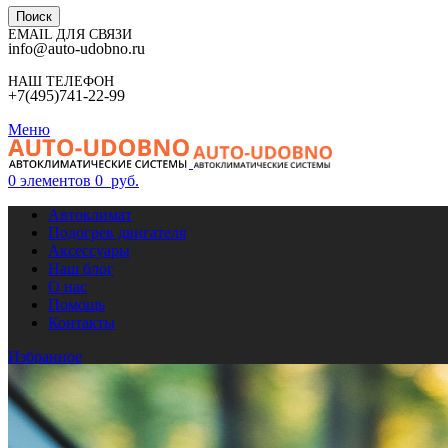
Поиск
EMAIL ДЛЯ СВЯЗИ
info@auto-udobno.ru
НАШ ТЕЛЕФОН
+7(495)741-22-99
Меню
0
элементов
0
руб.
Автоклимат
Подогрев двигателя
Аксессуары
Наш блог
О нас
Помощь
Контакты
Избранное
0
Сравнить
0
элементов
0
руб.