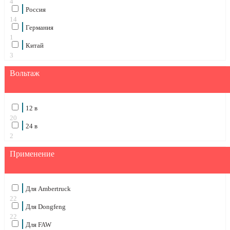
4
Россия
14
Германия
1
Китай
3
Вольтаж
12 в
20
24 в
2
Применение
Для Ambertruck
22
Для Dongfeng
22
Для FAW