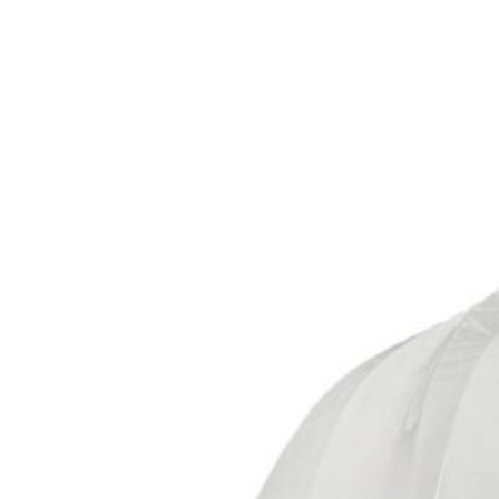
для Fiat
4
для Ford
4
для Hymer
4
для Jayco
4
для Knaus
4
для Mercedes-Benz
4
для Peugeot
4
для Roadtrek
4
для Sunlight
4
для Thule
4
для Volkswagen
4
для Winnebago
4
Для автодома