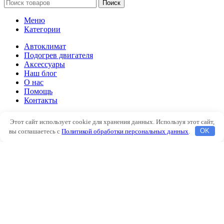
Поиск
Меню
Категории
Автоклимат
Подогрев двигателя
Аксессуары
Наш блог
О нас
Помощь
Контакты
Автоклимат
Этот сайт использует cookie для хранения данных. Используя этот сайт,
Подогрев двигателя
вы соглашаетесь с
Политикой обработки персональных данных
.
OK
Аксессуары
Наш блог
О нас
Помощь
Контакты
Избранное
Сравнить
Вход / Регистрация
Корзина