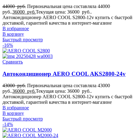
22
44000
руб.
Первоначальная цена составляла 44000
Для Киа Портер
руб..
36000
руб.
Текущая цена: 36000 руб..
22
Автокондиционер AERO COOL S2800-12v купить с быстрой
Для Лада Гранта
доставкой, гарантией качества в интернет-магазине
22
В избранное
Для МАЗ 365022
В корзину
22
Быстрый просмотр
Для Мерседес-бенц Варио
-16%
22
Для Мерседес-бенц Вито
22
Сравнить
Для Мерседес-бенц Спринтер
22
Автокондиционер AERO COOL AKS2800-24v
Для Пежо Боксер
22
Для Рено Мастер
43000
руб.
Первоначальная цена составляла 43000
руб..
36000
руб.
Текущая цена: 36000 руб..
22
Для Ситроен Берлинго
Автокондиционер AERO COOL S2800-12v купить с быстрой
доставкой, гарантией качества в интернет-магазине
22
Для Ситроен Джампер
В избранное
22
В корзину
Для Соболя
Быстрый просмотр
22
-14%
Для УАЗ
22