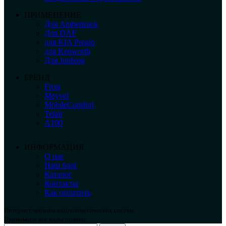
ПРИМЕНЕНИЕ
Для Ambertruck
Для DAF
для KIA Pregio
для Kenworth
Для Junfeng
БРЕНД
Frost
Meyvel
MobileComfort
Telair
А100
ИНФОРМАЦИЯ
О нас
Наш блог
Каталог
Контакты
Как оплатить
Интернет-магазин автоклиматических систем.
Принимаем все виды оплаты.