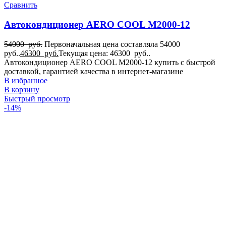
Для Фиат Добло
Сравнить
22
Для Фиат Дукато
Автокондиционер AERO COOL M2000-12
22
Для Фиат Скудо
54000
руб.
Первоначальная цена составляла 54000
22
руб..
46300
руб.
Текущая цена: 46300 руб..
Для Фольксваген Транспортёр
Автокондиционер AERO COOL M2000-12 купить с быстрой
22
доставкой, гарантией качества в интернет-магазине
Для Форд Транзит
В избранное
22
В корзину
Для Фотон
Быстрый просмотр
22
-14%
для Adria
4
для Airstream
4
для Chrysler
4
для Citroën
4
для Coachmen
4
для Dethleffs
4
для Dodge
4