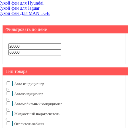
Сухой фен для Hyundai
Сухой фен для Jaguar
Сухой фен Для MAN TGE
Фильтровать по цене
Тип товара
Авто кондиционер
17
Автокондиционер
17
Автомобильный кондиционер
17
Жидкостный подогреватель
4
Отопитель кабины