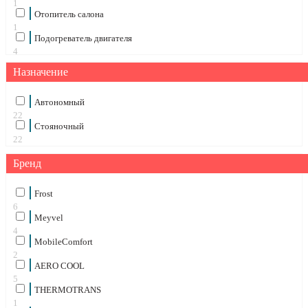
1
Отопитель салона
1
Подогреватель двигателя
4
Сухой фен
Назначение
1
Автономный
22
Стояночный
22
Бренд
Frost
6
Meyvel
4
MobileComfort
2
AERO COOL
5
THERMOTRANS
1