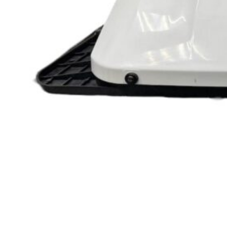
4
Для внедорожников
1
для дизеля
4
для кемпера
4
для легкового автомобиля
4
Для микроавтобусов
1