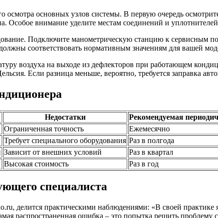
го осмотра основных узлов системы. В первую очередь осмотрит
на. Особое внимание уделите местам соединений и уплотнителей
дование. Подключите манометрическую станцию к сервисным пор
 должны соответствовать нормативным значениям для вашей мод
атуру воздуха на выходе из дефлекторов при работающем конди
Цельсия. Если разница меньше, вероятно, требуется заправка авт
ондиционера
Недостатки
Рекомендуемая периодич
Ограниченная точность
Ежемесячно
Требует специального оборудования
Раз в полгода
и
Зависит от внешних условий
Раз в квартал
Высокая стоимость
Раз в год
ующего специалиста
.ru, делится практическими наблюдениями: «В своей практике я
мая распространенная ошибка – это попытка решить проблему с