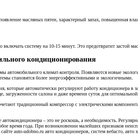
появление масляных пятен, характерный запах, повышенная влаж
лю включать систему на 10-15 минут. Это предотвратит застой ма
ильного кондиционирования
ы автомобильного климат-контроля. Появляются новые экологич
темы становятся более энергоэффективными и экологичными.
я, которые автоматически регулируют работу кондиционера в з
, загруженности салона и даже времени суток для оптимальной
очетают традиционный компрессор с электрическими компонентам
 автокондиционера – это не роскошь, а необходимость. Регуляр
юбое время года. При возникновении малейших признаков неисп
сайте auto-udobno.ru авто кондиционеров, систем вебасто, авто 