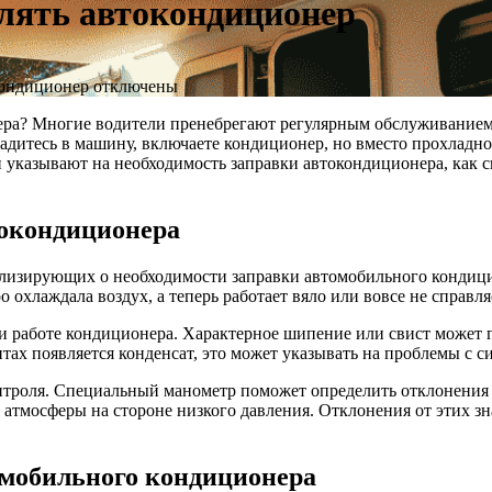
лять автокондиционер
кондиционер
отключены
нера? Многие водители пренебрегают регулярным обслуживанием
садитесь в машину, включаете кондиционер, но вместо прохладно
и указывают на необходимость заправки автокондиционера, как с
токондиционера
лизирующих о необходимости заправки автомобильного кондици
охлаждала воздух, а теперь работает вяло или вовсе не справля
 работе кондиционера. Характерное шипение или свист может го
нтах появляется конденсат, это может указывать на проблемы с 
контроля. Специальный манометр поможет определить отклонения
2 атмосферы на стороне низкого давления. Отклонения от этих з
омобильного кондиционера