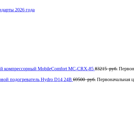
ндарты 2026 года
ый компрессорный MobileComfort MC-CRX-85
83215
руб.
Первон
овой подогреватель Hydro D14 24В
69500
руб.
Первоначальная ц