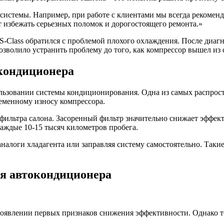
 системы. Например, при работе с клиентами мы всегда рекоме
т избежать серьезных поломок и дорогостоящего ремонта.»
S-Class обратился с проблемой плохого охлаждения. После диагн
зволило устранить проблему до того, как компрессор вышел из 
кондиционера
ьзовании системы кондиционирования. Одна из самых распрост
ременному износу компрессора.
фильтра салона. Засоренный фильтр значительно снижает эффек
каждые 10-15 тысяч километров пробега.
налоги хладагента или заправляя систему самостоятельно. Таки
ия автокондиционера
появлении первых признаков снижения эффективности. Однако т