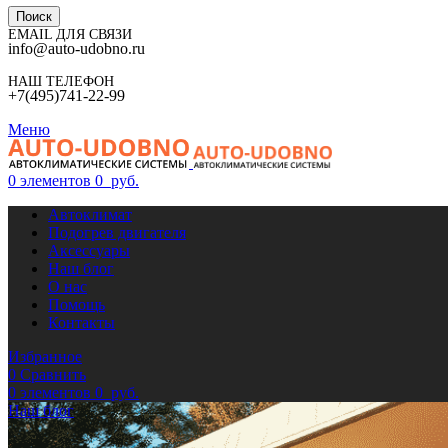
Поиск
EMAIL ДЛЯ СВЯЗИ
info@auto-udobno.ru
НАШ ТЕЛЕФОН
+7(495)741-22-99
Меню
0
элементов
0
руб.
Автоклимат
Подогрев двигателя
Аксессуары
Наш блог
О нас
Помощь
Контакты
Избранное
0
Сравнить
0
элементов
0
руб.
Наш блог