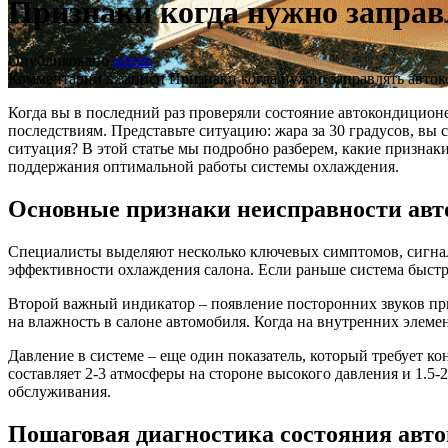
Признаки когда нужно заправ
Опубликовано
admin
Комментарии
к записи Признаки когда нужно заправлять авто
Когда вы в последний раз проверяли состояние автокондицио
последствиям. Представьте ситуацию: жара за 30 градусов, вы 
ситуация? В этой статье мы подробно разберем, какие признак
поддержания оптимальной работы системы охлаждения.
Основные признаки неисправности ав
Специалисты выделяют несколько ключевых симптомов, сигна
эффективности охлаждения салона. Если раньше система быстро 
Второй важный индикатор – появление посторонних звуков при
на влажность в салоне автомобиля. Когда на внутренних элеме
Давление в системе – еще один показатель, который требует 
составляет 2-3 атмосферы на стороне высокого давления и 1.5-
обслуживания.
Пошаговая диагностика состояния авт