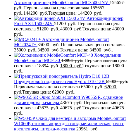
Автокондиционер MobileComfort MC3500-INV
155657
руб.
Первоначальная цена составляла 155657
руб..
144200
руб.
Текущая цена: 144200 руб..
Автокондиционер
Frost AXI-1500 24V
51200
руб.
Первоначальная цена
составляла 51200 руб..
43000
руб.
Текущая цена: 43000
руб..
Автокондиционер MobileComfort
MC2024T+
35000
руб.
Первоначальная цена составляла
35000 руб..
34500
руб.
Текущая цена: 34500 руб..
Холодильник
MobileComfort MCF-30
18894
руб.
Первоначальная цена
составляла 18894 руб..
18000
руб.
Текущая цена: 18000
руб..
Предпусковой подогреватель Hydro D10 12В
65000
руб.
Первоначальная цена составляла 65000 руб..
62000
руб.
Текущая цена: 62000 руб..
Окно MobileComfort W9055SR, сдвижное
для автодома, кемпера
43675
руб.
Первоначальная цена
составляла 43675 руб..
40675
руб.
Текущая цена: 40675
руб..
Окно для кемпера и автодома MobileComfort
W1060P, стекло - акрил два слоя, металлическая рама с
креплением, шторка-москитка
29961
руб.