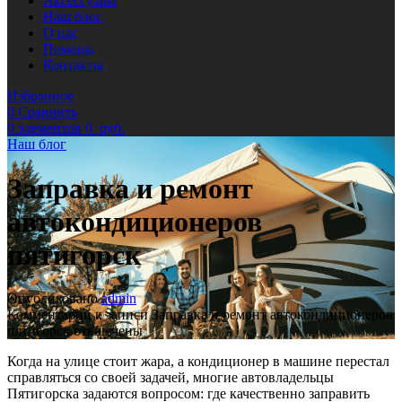
Аксессуары
Наш блог
О нас
Помощь
Контакты
Избранное
0
Сравнить
0
элементов
0
руб.
Наш блог
Заправка и ремонт
автокондиционеров
пятигорск
Опубликовано
admin
Комментарии
к записи Заправка и ремонт автокондиционеров
пятигорск
отключены
Когда на улице стоит жара, а кондиционер в машине перестал
справляться со своей задачей, многие автовладельцы
Пятигорска задаются вопросом: где качественно заправить