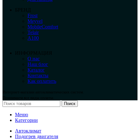
БРЕНД
Frost
Meyvel
MobileComfort
Telair
А100
ИНФОРМАЦИЯ
О нас
Наш блог
Каталог
Контакты
Как оплатить
Интернет-магазин автоклиматических систем.
Принимаем все виды оплаты.
Поиск
Меню
Категории
Автоклимат
Подогрев двигателя