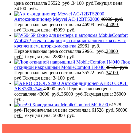
цена составляла 35522 руб..
34100
руб.
Текущая цена:
34100 руб..
Автокондиционер Meyvel AC-12BTS2000
46999
руб.
Первоначальная цена составляла 46999 руб..
45099
руб.
Текущая цена: 45099 руб..
Окно для кемпера и автодома MobileComfort
W5045P, стекло - акрил два слоя, металлическая рама с
креплением, шторка-москитка
29961
руб.
Первоначальная цена составляла 29961 руб..
28800
руб.
Текущая цена: 28800 руб..
Люк
откидной накрышный MobileComfort H4040
35522
руб.
Первоначальная цена составляла 35522 руб..
34100
руб.
Текущая цена: 34100 руб..
Автокондиционер AERO COOL
AKS2800-24v
43000
руб.
Первоначальная цена
составляла 43000 руб..
36000
руб.
Текущая цена: 36000
руб..
Холодильник MobileComfort MCR-90
61528
руб.
Первоначальная цена составляла 61528 руб..
56000
руб.
Текущая цена: 56000 руб..