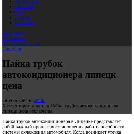
Аксессуары
Наш блог
О нас
Помощь
Контакты
Избранное
0
Сравнить
0
элементов
0
руб.
Наш блог
Пайка трубок
автокондиционера липецк
цена
Опубликовано
admin
Комментарии
к записи Пайка трубок автокондиционера
липецк цена
отключены
Пайка трубок автокондиционера в Липецке представляет
собой важный процесс восстановления работоспособности
системы охлаждения автомобиля. Когда возникает утечка