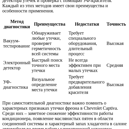
детектора утечек и проверка с помощью УФ-красителя.
Каждый из этих методов имеет свои преимущества и
особенности применения.
Метод
Преимущества
Недостатки
Точность
диагностики
Обнаруживает
Требует
любые утечки,
специального
Вакуум-
проверяет
оборудования,
Высокая
тестирование
герметичность
длительный
всей системы
процесс
Быстрый поиск
Не всегда
Электронный
точного места
эффективен при
Средняя
детектор
утечки
малых утечках
Требует
Визуальное
УФ-
предварительного
определение
Высокая
диагностика
добавления
места утечки
красителя
При самостоятельной диагностике важно помнить о
характерных признаках утечки фреона в Chevrolet Captiva.
Среди них – заметное снижение эффективности работы
кондиционера, появление маслянистых пятен в области
соединений системы и характерный запах хладагента в салоне
автомобиля во время работы климатической установки.