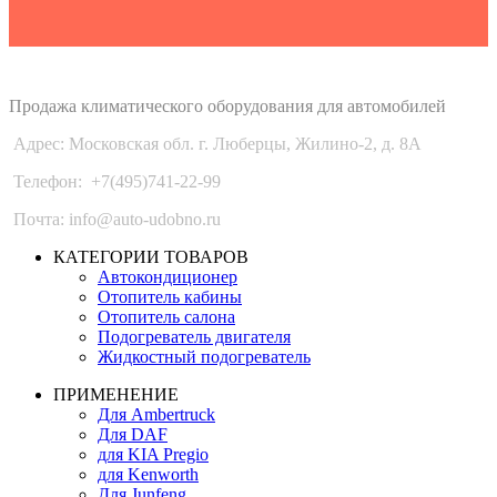
Auto-Udobno
Продажа климатического оборудования для автомобилей
Адрес: Московская обл. г. Люберцы, Жилино-2, д. 8A
Телефон:
+7(495)741-22-99
Почта: info@auto-udobno.ru
КАТЕГОРИИ ТОВАРОВ
Автокондиционер
Отопитель кабины
Отопитель салона
Подогреватель двигателя
Жидкостный подогреватель
ПРИМЕНЕНИЕ
Для Ambertruck
Для DAF
для KIA Pregio
для Kenworth
Для Junfeng