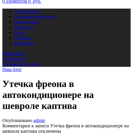
0
элементов
0
руб.
Автоклимат
Подогрев двигателя
Аксессуары
Наш блог
О нас
Помощь
Контакты
Избранное
0
Сравнить
0
элементов
0
руб.
Наш блог
Утечка фреона в
автокондиционере на
шевроле каптива
Опубликовано
admin
Комментарии
к записи Утечка фреона в автокондиционере на
шевроле каптива
отключены