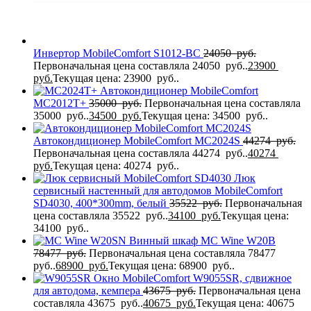
Инвертор MobileComfort S1012-BC
24050
руб.
Первоначальная цена составляла 24050 руб..
23900
руб.
Текущая цена: 23900 руб..
Автокондиционер MobileComfort
MC2012T+
35000
руб.
Первоначальная цена составляла
35000 руб..
34500
руб.
Текущая цена: 34500 руб..
Автокондиционер MobileComfort MC2024S
44274
руб.
Первоначальная цена составляла 44274 руб..
40274
руб.
Текущая цена: 40274 руб..
Люк
сервисный настенный для автодомов MobileComfort
SD4030, 400*300mm, белый
35522
руб.
Первоначальная
цена составляла 35522 руб..
34100
руб.
Текущая цена:
34100 руб..
Винный шкаф MC Wine W20B
78477
руб.
Первоначальная цена составляла 78477
руб..
68900
руб.
Текущая цена: 68900 руб..
Окно MobileComfort W9055SR, сдвижное
для автодома, кемпера
43675
руб.
Первоначальная цена
составляла 43675 руб..
40675
руб.
Текущая цена: 40675