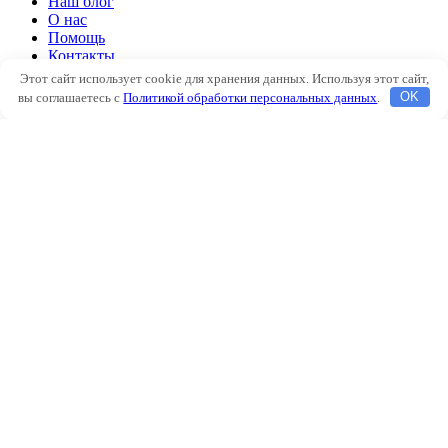
Наш блог
О нас
Помощь
Контакты
Этот сайт использует cookie для хранения данных. Используя этот сайт,
Автоклимат
вы соглашаетесь с
Политикой обработки персональных данных
.
OK
Подогрев двигателя
Аксессуары
Наш блог
О нас
Помощь
Контакты
Избранное
Сравнить
Вход / Регистрация
Корзина
Закрыть
Войти
Закрыть
Еще нет аккаунта?
Создать аккаунт
Магазин
Боковая панель