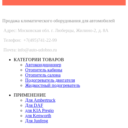
Auto-Udobno
Продажа климатического оборудования для автомобилей
Адрес: Московская обл. г. Люберцы, Жилино-2, д. 8A
Телефон:
+7(495)741-22-99
Почта: info@auto-udobno.ru
КАТЕГОРИИ ТОВАРОВ
Автокондиционер
Отопитель кабины
Отопитель салона
Подогреватель двигателя
Жидкостный подогреватель
ПРИМЕНЕНИЕ
Для Ambertruck
Для DAF
для KIA Pregio
для Kenworth
Для Junfeng