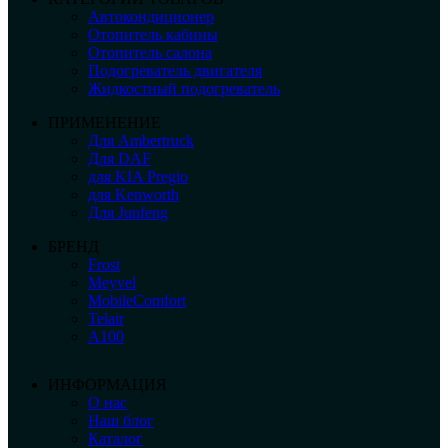
Автокондиционер
Отопитель кабины
Отопитель салона
Подогреватель двигателя
Жидкостный подогреватель
ПРИМЕНЕНИЕ
Для Ambertruck
Для DAF
для KIA Pregio
для Kenworth
Для Junfeng
БРЕНД
Frost
Meyvel
MobileComfort
Telair
А100
ИНФОРМАЦИЯ
О нас
Наш блог
Каталог