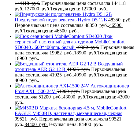
144118
руб.
Первоначальная цена составляла 144118
руб..
127000
руб.
Текущая цена: 127000 руб..
Предпусковой подогреватель Hydro D5 12В
48350
руб.
Первоначальная цена составляла 48350 руб..
46500
руб.
Текущая цена: 46500 руб..
Люк
сервисный настенный для автодомов MobileComfort
SD6040 , 600*400mm, белый
19982
руб.
Первоначальная
цена составляла 19982 руб..
18900
руб.
Текущая цена:
18900 руб..
Воздушный
отопитель AER G2 12 В
41925
руб.
Первоначальная
цена составляла 41925 руб..
40900
руб.
Текущая цена:
40900 руб..
Автокондиционер
Frost AXI-1500 24V
51200
руб.
Первоначальная цена
составляла 51200 руб..
43000
руб.
Текущая цена: 43000
руб..
Маркиза безопорная 4.5 м, MobileComfort
EAGLE M450BD, настенная, механическая, чёрная
99521
руб.
Первоначальная цена составляла 99521
руб..
84400
руб.
Текущая цена: 84400 руб..