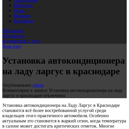
Аксессуары
Наш блог
О нас
Помощь
Контакты
Избранное
0
Сравнить
0
элементов
0
руб.
Наш блог
Установка автокондиционера
на ладу ларгус в краснодаре
Опубликовано
admin
Комментарии
к записи Установка автокондиционера на ладу
ларгус в краснодаре
отключены
Установка автокондиционера на Ладу Ларгус в Краснодаре
становится всё более востребованной услугой среди
владельцев этого практичного автомобиля. Особенно
актуальным это становится в жаркий сезон, когда температура
в салоне может достигать критических отметок. Многие