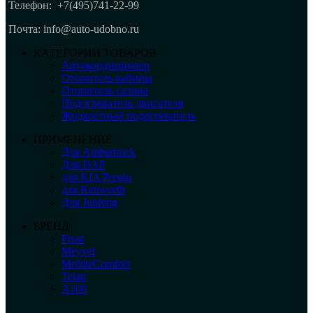
Телефон:
+7(495)741-22-99
Почта: info@auto-udobno.ru
КАТЕГОРИИ ТОВАРОВ
Автокондиционер
Отопитель кабины
Отопитель салона
Подогреватель двигателя
Жидкостный подогреватель
ПРИМЕНЕНИЕ
Для Ambertruck
Для DAF
для KIA Pregio
для Kenworth
Для Junfeng
БРЕНД
Frost
Meyvel
MobileComfort
Telair
А100