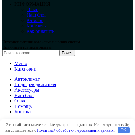
ИНФОРМАЦИЯ
О нас
Наш блог
Каталог
Контакты
Как оплатить
Интернет-магазин автоклиматических систем.
Принимаем все виды оплаты.
Поиск
Меню
Категории
Автоклимат
Подогрев двигателя
Аксессуары
Наш блог
О нас
Помощь
Контакты
Автоклимат
Этот сайт использует cookie для хранения данных. Используя этот сайт,
Подогрев двигателя
вы соглашаетесь с
Политикой обработки персональных данных
.
OK
Аксессуары