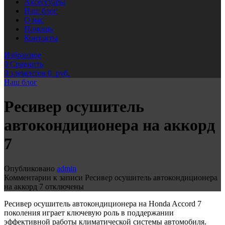
Аксессуары
Наш блог
О нас
Помощь
Контакты
Избранное
0
Сравнить
0
элементов
0
руб.
Наш блог
Ресивер осушитель
автокондиционера на аккорд
7
Опубликовано
admin
Комментарии
к записи Ресивер осушитель автокондиционера
на аккорд 7
отключены
Ресивер осушитель автокондиционера на Honda Accord 7
поколения играет ключевую роль в поддержании
эффективной работы климатической системы автомобиля.