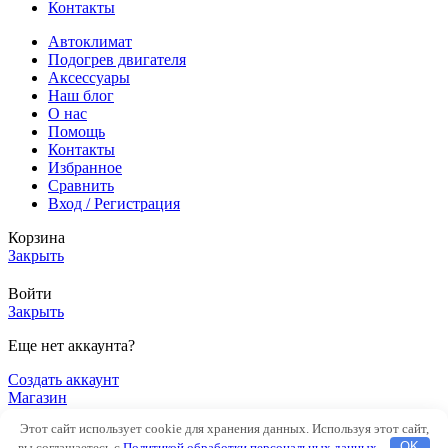
Контакты
Автоклимат
Подогрев двигателя
Аксессуары
Наш блог
О нас
Помощь
Контакты
Избранное
Сравнить
Вход / Регистрация
Корзина
Закрыть
Войти
Закрыть
Еще нет аккаунта?
Создать аккаунт
Магазин
Боковая панель
Этот сайт использует cookie для хранения данных. Используя этот сайт,
0
элементов
Заказ
вы соглашаетесь с
Политикой обработки персональных данных
.
OK