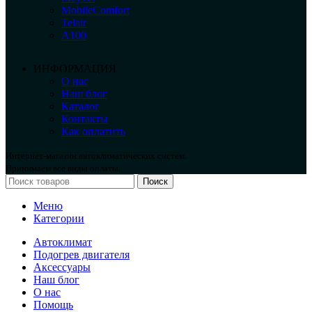
MobileComfort
Telair
А100
ИНФОРМАЦИЯ
О нас
Наш блог
Каталог
Контакты
Как оплатить
Интернет-магазин автоклиматических систем.
Принимаем все виды оплаты.
Поиск
Меню
Категории
Автоклимат
Подогрев двигателя
Аксессуары
Наш блог
О нас
Помощь