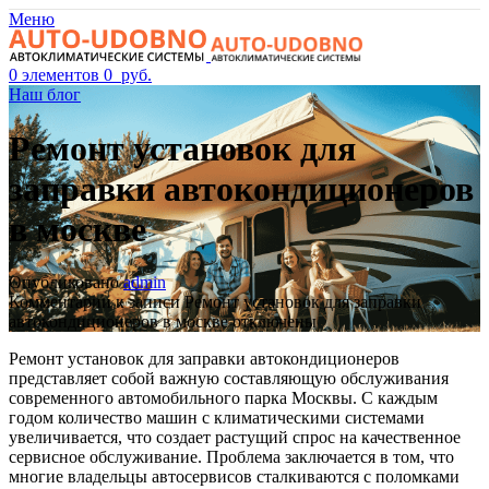
Меню
0
элементов
0
руб.
Наш блог
Ремонт установок для
заправки автокондиционеров
в москве
Опубликовано
admin
Комментарии
к записи Ремонт установок для заправки
автокондиционеров в москве
отключены
Ремонт установок для заправки автокондиционеров
представляет собой важную составляющую обслуживания
современного автомобильного парка Москвы. С каждым
годом количество машин с климатическими системами
увеличивается, что создает растущий спрос на качественное
сервисное обслуживание. Проблема заключается в том, что
многие владельцы автосервисов сталкиваются с поломками