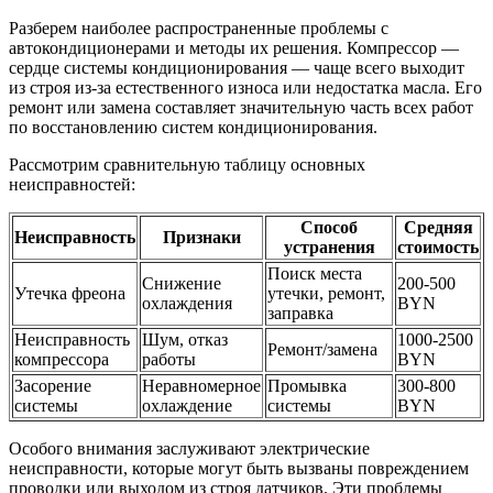
Разберем наиболее распространенные проблемы с
автокондиционерами и методы их решения. Компрессор —
сердце системы кондиционирования — чаще всего выходит
из строя из-за естественного износа или недостатка масла. Его
ремонт или замена составляет значительную часть всех работ
по восстановлению систем кондиционирования.
Рассмотрим сравнительную таблицу основных
неисправностей:
Способ
Средняя
Неисправность
Признаки
устранения
стоимость
Поиск места
Снижение
200-500
Утечка фреона
утечки, ремонт,
охлаждения
BYN
заправка
Неисправность
Шум, отказ
1000-2500
Ремонт/замена
компрессора
работы
BYN
Засорение
Неравномерное
Промывка
300-800
системы
охлаждение
системы
BYN
Особого внимания заслуживают электрические
неисправности, которые могут быть вызваны повреждением
проводки или выходом из строя датчиков. Эти проблемы