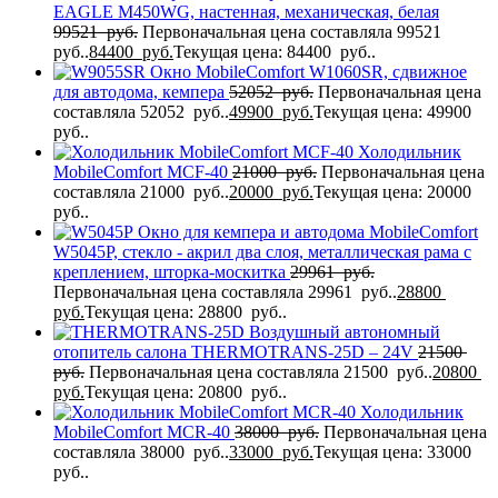
EAGLE M450WG, настенная, механическая, белая
99521
руб.
Первоначальная цена составляла 99521
руб..
84400
руб.
Текущая цена: 84400 руб..
Окно MobileComfort W1060SR, сдвижное
для автодома, кемпера
52052
руб.
Первоначальная цена
составляла 52052 руб..
49900
руб.
Текущая цена: 49900
руб..
Холодильник
MobileComfort MCF-40
21000
руб.
Первоначальная цена
составляла 21000 руб..
20000
руб.
Текущая цена: 20000
руб..
Окно для кемпера и автодома MobileComfort
W5045P, стекло - акрил два слоя, металлическая рама с
креплением, шторка-москитка
29961
руб.
Первоначальная цена составляла 29961 руб..
28800
руб.
Текущая цена: 28800 руб..
Воздушный автономный
отопитель салона THERMOTRANS-25D – 24V
21500
руб.
Первоначальная цена составляла 21500 руб..
20800
руб.
Текущая цена: 20800 руб..
Холодильник
MobileComfort MCR-40
38000
руб.
Первоначальная цена
составляла 38000 руб..
33000
руб.
Текущая цена: 33000
руб..