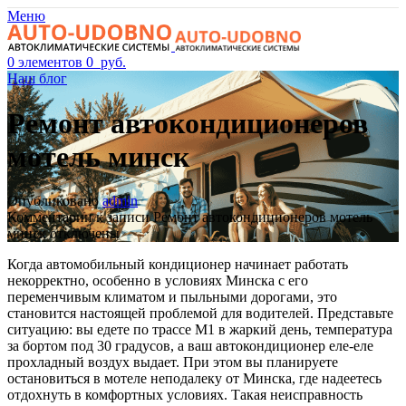
Меню
0
элементов
0
руб.
Наш блог
Ремонт автокондиционеров
мотель минск
Опубликовано
admin
Комментарии
к записи Ремонт автокондиционеров мотель
минск
отключены
Когда автомобильный кондиционер начинает работать
некорректно, особенно в условиях Минска с его
переменчивым климатом и пыльными дорогами, это
становится настоящей проблемой для водителей. Представьте
ситуацию: вы едете по трассе М1 в жаркий день, температура
за бортом под 30 градусов, а ваш автокондиционер еле-еле
прохладный воздух выдает. При этом вы планируете
остановиться в мотеле неподалеку от Минска, где надеетесь
отдохнуть в комфортных условиях. Такая неисправность