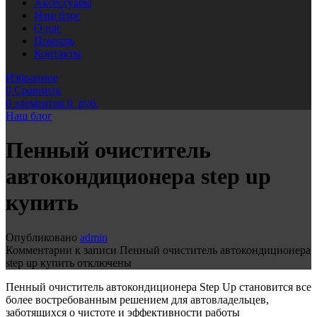
Аксессуары
Наш блог
О нас
Помощь
Контакты
Избранное
0
Сравнить
0
элементов
0
руб.
Наш блог
Пенный очиститель
автокондиционера step up
купить
Опубликовано
admin
Комментарии
к записи Пенный очиститель автокондиционера
step up купить
отключены
Пенный очиститель автокондиционера Step Up становится все
более востребованным решением для автовладельцев,
заботящихся о чистоте и эффективности работы