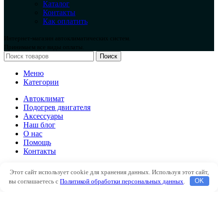
Каталог
Контакты
Как оплатить
Интернет-магазин автоклиматических систем.
Принимаем все виды оплаты.
Поиск
Меню
Категории
Автоклимат
Подогрев двигателя
Аксессуары
Наш блог
О нас
Помощь
Контакты
Автоклимат
Этот сайт использует cookie для хранения данных. Используя этот сайт,
Подогрев двигателя
вы соглашаетесь с
Политикой обработки персональных данных
.
OK
Аксессуары
Наш блог
О нас
Помощь