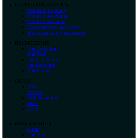
КАТЕГОРИИ ТОВАРОВ
Автокондиционер
Отопитель кабины
Отопитель салона
Подогреватель двигателя
Жидкостный подогреватель
ПРИМЕНЕНИЕ
Для Ambertruck
Для DAF
для KIA Pregio
для Kenworth
Для Junfeng
БРЕНД
Frost
Meyvel
MobileComfort
Telair
А100
ИНФОРМАЦИЯ
О нас
Наш блог