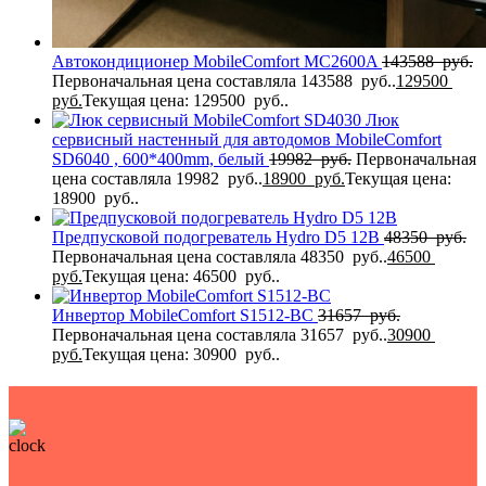
Автокондиционер MobileComfort MC2600A
143588
руб.
Первоначальная цена составляла 143588 руб..
129500
руб.
Текущая цена: 129500 руб..
Люк
сервисный настенный для автодомов MobileComfort
SD6040 , 600*400mm, белый
19982
руб.
Первоначальная
цена составляла 19982 руб..
18900
руб.
Текущая цена:
18900 руб..
Предпусковой подогреватель Hydro D5 12В
48350
руб.
Первоначальная цена составляла 48350 руб..
46500
руб.
Текущая цена: 46500 руб..
Инвертор MobileComfort S1512-BC
31657
руб.
Первоначальная цена составляла 31657 руб..
30900
руб.
Текущая цена: 30900 руб..