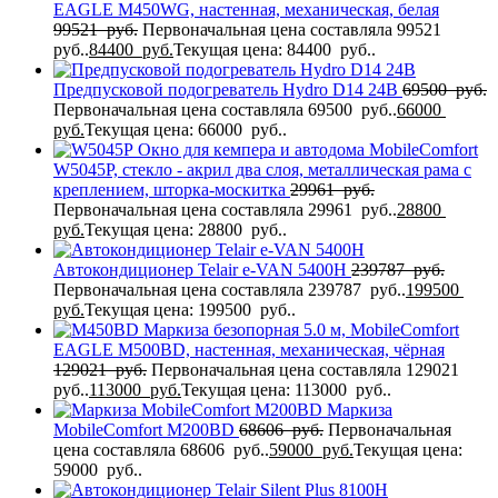
EAGLE M450WG, настенная, механическая, белая
99521
руб.
Первоначальная цена составляла 99521
руб..
84400
руб.
Текущая цена: 84400 руб..
Предпусковой подогреватель Hydro D14 24В
69500
руб.
Первоначальная цена составляла 69500 руб..
66000
руб.
Текущая цена: 66000 руб..
Окно для кемпера и автодома MobileComfort
W5045P, стекло - акрил два слоя, металлическая рама с
креплением, шторка-москитка
29961
руб.
Первоначальная цена составляла 29961 руб..
28800
руб.
Текущая цена: 28800 руб..
Автокондиционер Telair e-VAN 5400H
239787
руб.
Первоначальная цена составляла 239787 руб..
199500
руб.
Текущая цена: 199500 руб..
Маркиза безопорная 5.0 м, MobileComfort
EAGLE M500BD, настенная, механическая, чёрная
129021
руб.
Первоначальная цена составляла 129021
руб..
113000
руб.
Текущая цена: 113000 руб..
Маркиза
MobileComfort M200BD
68606
руб.
Первоначальная
цена составляла 68606 руб..
59000
руб.
Текущая цена:
59000 руб..