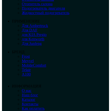
Отопитель салона
Подогреватель двигателя
Жидкостный подогреватель
ПРИМЕНЕНИЕ
Для Ambertruck
Для DAF
для KIA Pregio
для Kenworth
Для Junfeng
БРЕНД
Frost
Meyvel
MobileComfort
Telair
А100
ИНФОРМАЦИЯ
О нас
Наш блог
Каталог
Контакты
Как оплатить