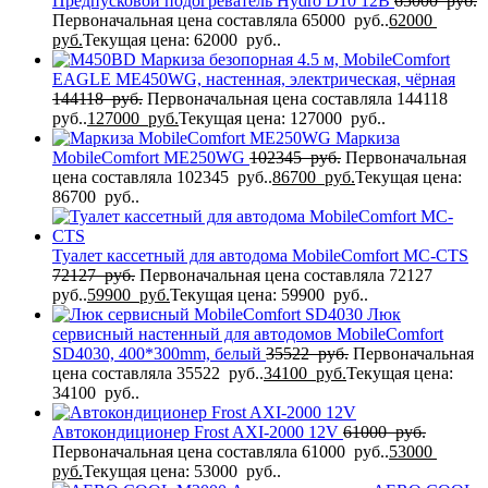
Предпусковой подогреватель Hydro D10 12В
65000
руб.
Первоначальная цена составляла 65000 руб..
62000
руб.
Текущая цена: 62000 руб..
Маркиза безопорная 4.5 м, MobileComfort
EAGLE MЕ450WG, настенная, электрическая, чёрная
144118
руб.
Первоначальная цена составляла 144118
руб..
127000
руб.
Текущая цена: 127000 руб..
Маркиза
MobileComfort ME250WG
102345
руб.
Первоначальная
цена составляла 102345 руб..
86700
руб.
Текущая цена:
86700 руб..
Туалет кассетный для автодома MobileComfort MC-CTS
72127
руб.
Первоначальная цена составляла 72127
руб..
59900
руб.
Текущая цена: 59900 руб..
Люк
сервисный настенный для автодомов MobileComfort
SD4030, 400*300mm, белый
35522
руб.
Первоначальная
цена составляла 35522 руб..
34100
руб.
Текущая цена:
34100 руб..
Автокондиционер Frost AXI-2000 12V
61000
руб.
Первоначальная цена составляла 61000 руб..
53000
руб.
Текущая цена: 53000 руб..