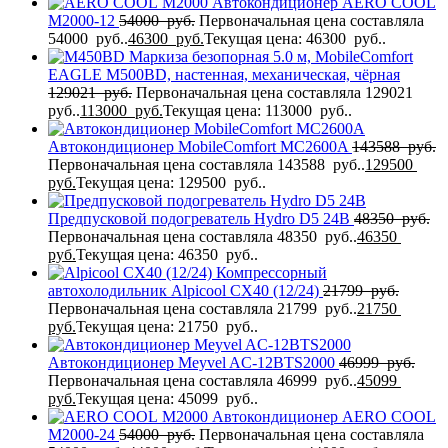
Автокондиционер AERO COOL
M2000-12
54000
руб.
Первоначальная цена составляла
54000 руб..
46300
руб.
Текущая цена: 46300 руб..
Маркиза безопорная 5.0 м, MobileComfort
EAGLE M500BD, настенная, механическая, чёрная
129021
руб.
Первоначальная цена составляла 129021
руб..
113000
руб.
Текущая цена: 113000 руб..
Автокондиционер MobileComfort MC2600A
143588
руб.
Первоначальная цена составляла 143588 руб..
129500
руб.
Текущая цена: 129500 руб..
Предпусковой подогреватель Hydro D5 24В
48350
руб.
Первоначальная цена составляла 48350 руб..
46350
руб.
Текущая цена: 46350 руб..
Компрессорный
автохолодильник Alpicool CX40 (12/24)
21799
руб.
Первоначальная цена составляла 21799 руб..
21750
руб.
Текущая цена: 21750 руб..
Автокондиционер Meyvel AC-12BTS2000
46999
руб.
Первоначальная цена составляла 46999 руб..
45099
руб.
Текущая цена: 45099 руб..
Автокондиционер AERO COOL
M2000-24
54000
руб.
Первоначальная цена составляла