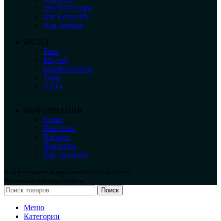
для KIA Pregio
для Kenworth
Для Junfeng
БРЕНД
Frost
Meyvel
MobileComfort
Telair
А100
ИНФОРМАЦИЯ
О нас
Наш блог
Каталог
Контакты
Как оплатить
Интернет-магазин автоклиматических систем.
Принимаем все виды оплаты.
Поиск
Меню
Категории