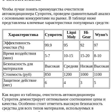
Чтобы лучше понять преимущества очистителя
автокондиционера Супротек, проведем сравнительный анализ
с основными конкурентами на рынке. В таблице ниже
представлены ключевые характеристики популярных средств:
Liqui
Hi-
Характеристика
Супротек
Wynn’s
Moly
Gear
Эффективность
99.9
95
92
97
очистки (%)
Время воздействия
5-7
10-15
15-20
8-10
(мин)
Безопасность для
Высокая
Средняя
Низкая
Высокая
материалов
Стоимость (руб)
850
1200
1000
1100
Защитное действие
6
4
3
5
(мес)
Как видно из таблицы, очиститель автокондиционера
Супротек демонстрирует оптимальное соотношение цены и
качества. Особенно стоит отметить высокую безопасность
средства для всех типов материалов, используемых в