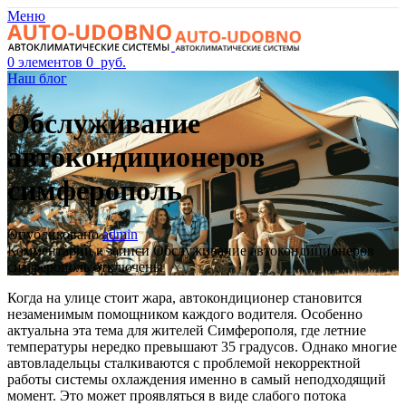
Меню
0
элементов
0
руб.
Наш блог
Обслуживание
автокондиционеров
симферополь
Опубликовано
admin
Комментарии
к записи Обслуживание автокондиционеров
симферополь
отключены
Когда на улице стоит жара, автокондиционер становится
незаменимым помощником каждого водителя. Особенно
актуальна эта тема для жителей Симферополя, где летние
температуры нередко превышают 35 градусов. Однако многие
автовладельцы сталкиваются с проблемой некорректной
работы системы охлаждения именно в самый неподходящий
момент. Это может проявляться в виде слабого потока