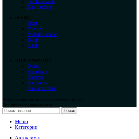
для Kenworth
Для Junfeng
БРЕНД
Frost
Meyvel
MobileComfort
Telair
А100
ИНФОРМАЦИЯ
О нас
Наш блог
Каталог
Контакты
Как оплатить
Интернет-магазин автоклиматических систем.
Принимаем все виды оплаты.
Поиск
Меню
Категории
Автоклимат