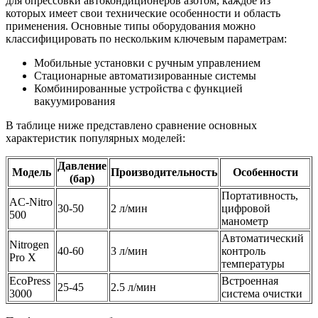
для опрессовки автокондиционеров азотом, каждое из
которых имеет свои технические особенности и область
применения. Основные типы оборудования можно
классифицировать по нескольким ключевым параметрам:
Мобильные установки с ручным управлением
Стационарные автоматизированные системы
Комбинированные устройства с функцией
вакуумирования
В таблице ниже представлено сравнение основных
характеристик популярных моделей:
Давление
Модель
Производительность
Особенности
(бар)
Портативность,
AC-Nitro
30-50
2 л/мин
цифровой
500
манометр
Автоматический
Nitrogen
40-60
3 л/мин
контроль
Pro X
температуры
EcoPress
Встроенная
25-45
2.5 л/мин
3000
система очистки