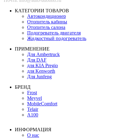
Почта: info@auto-udobno.ru
КАТЕГОРИИ ТОВАРОВ
Автокондиционер
Отопитель кабины
Отопитель салона
Подогреватель двигателя
Жидкостный подогреватель
ПРИМЕНЕНИЕ
Для Ambertruck
Для DAF
для KIA Pregio
для Kenworth
Для Junfeng
БРЕНД
Frost
Meyvel
MobileComfort
Telair
А100
ИНФОРМАЦИЯ
О нас