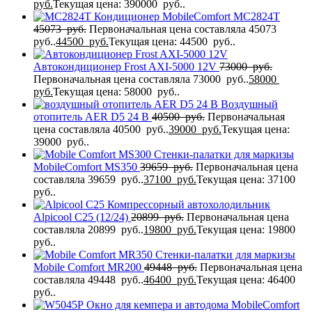
руб.
Текущая цена: 390000 руб..
Кондиционер MobileComfort MC2824T
45073
руб.
Первоначальная цена составляла 45073
руб..
44500
руб.
Текущая цена: 44500 руб..
Автокондиционер Frost AXI-5000 12V
73000
руб.
Первоначальная цена составляла 73000 руб..
58000
руб.
Текущая цена: 58000 руб..
Воздушный
отопитель AER D5 24 В
40500
руб.
Первоначальная
цена составляла 40500 руб..
39000
руб.
Текущая цена:
39000 руб..
Стенки-палатки для маркизы
MobileComfort MS350
39659
руб.
Первоначальная цена
составляла 39659 руб..
37100
руб.
Текущая цена: 37100
руб..
Компрессорный автохолодильник
Alpicool C25 (12/24)
20899
руб.
Первоначальная цена
составляла 20899 руб..
19800
руб.
Текущая цена: 19800
руб..
Стенки-палатки для маркизы
Mobile Comfort МR200
49448
руб.
Первоначальная цена
составляла 49448 руб..
46400
руб.
Текущая цена: 46400
руб..
Окно для кемпера и автодома MobileComfort