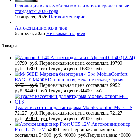
Революция в автомобильном климат-контроле: новые
стандарты 2026 года
10 апреля, 2026
Нет комментариев
Автокондиционер в люк
6 апреля, 2026
Нет комментариев
Товары
Автохолодильник Alpicool CL40 (12/24)
19799
руб.
Первоначальная цена составляла 19799
руб..
16800
руб.
Текущая цена: 16800 руб..
Маркиза безопорная 4.5 м, MobileComfort
EAGLE M450BD, настенная, механическая, чёрная
99521
руб.
Первоначальная цена составляла 99521
руб..
84400
руб.
Текущая цена: 84400 руб..
Туалет кассетный для автодома MobileComfort MC-CTS
72127
руб.
Первоначальная цена составляла 72127
руб..
59900
руб.
Текущая цена: 59900 руб..
Автокондиционер
Frost UC5 12V
54000
руб.
Первоначальная цена
составляла 54000 руб..
40000
руб.
Текущая цена: 40000