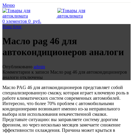
Меню
0
элементов
0
руб.
Наш блог
Масло pag 46 для
автокондиционеров аналоги
Опубликовано
admin
Комментарии
к записи Масло pag 46 для автокондиционеров
аналоги
отключены
Масло PAG 46 для автокондиционеров представляет собой
специализированную смазку, которая играет ключевую роль в
работе климатических систем современных автомобилей.
Интересно, что более 70% проблем с автомобильными
кондиционерами возникают именно из-за неправильного
выбора или использования некачественной смазки.
Представьте ситуацию: вы заправляете систему дорогим
фреоном, но через несколько месяцев замечаете снижение
эффективности охлаждения. Причина может крыться в