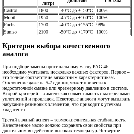
диапазон
с R134a
литр)
Castrol
1800
-40°С до +150°С
100%
Mobil
1950
-45°С до +160°С
100%
Fuchs
1700
-40°С до +155°С
98%
Suniso
2100
-50°С до +170°С
100%
Критерии выбора качественного
аналога
При подборе замены оригинальному маслу PAG 46
необходимо учитывать несколько важных факторов. Первое –
это точное соответствие вязкостным характеристикам.
Отклонение даже на 5-7 единиц может привести к
недостаточной смазке или чрезмерному давлению в системе.
Второй критерий – химическая совместимость с материалами
уплотнений и прокладок. Некоторые аналоги могут вызывать
набухание резиновых элементов, что приводит к утечкам
хладагента.
Третий важный аспект – термоокислительная стабильность.
Качественное масло должно сохранять свои свойства при
длительном воздействии высоких температур. Четвертое