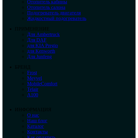
Отопитель кабины
Отопитель салона
Подогреватель двигателя
Жидкостный подогреватель
ПРИМЕНЕНИЕ
Для Ambertruck
Для DAF
для KIA Pregio
для Kenworth
Для Junfeng
БРЕНД
Frost
Meyvel
MobileComfort
Telair
А100
ИНФОРМАЦИЯ
О нас
Наш блог
Каталог
Контакты
Как оплатить