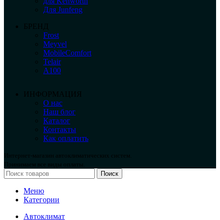
для Kenworth
Для Junfeng
БРЕНД
Frost
Meyvel
MobileComfort
Telair
А100
ИНФОРМАЦИЯ
О нас
Наш блог
Каталог
Контакты
Как оплатить
Интернет-магазин автоклиматических систем.
Принимаем все виды оплаты.
Поиск
Меню
Категории
Автоклимат