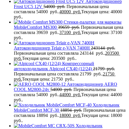
Автокондиционер
Frost UC5 12V
54000
руб.
Первоначальная цена
составляла 54000 руб..
40000
руб.
Текущая цена: 40000
руб..
Стенки-палатки для маркизы
MobileComfort МS300
39659
руб.
Первоначальная цена
составляла 39659 руб..
37100
руб.
Текущая цена: 37100
руб..
Автокондиционер Telair e-VAN 7400H
243144
руб.
Первоначальная цена составляла 243144 руб..
203500
руб.
Текущая цена: 203500 руб..
Компрессорный
автохолодильник Alpicool CX40 (12/24)
21799
руб.
Первоначальная цена составляла 21799 руб..
21750
руб.
Текущая цена: 21750 руб..
Автокондиционер AERO
COOL M2800-24v
54000
руб.
Первоначальная цена
составляла 54000 руб..
44000
руб.
Текущая цена: 44000
руб..
Холодильник
MobileComfort MCF-30
18894
руб.
Первоначальная цена
составляла 18894 руб..
18000
руб.
Текущая цена: 18000
руб..
Холодильник