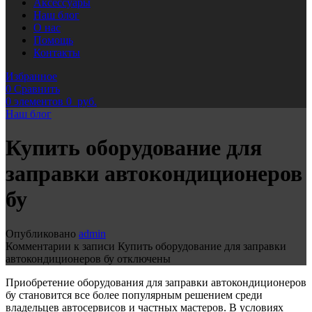
Аксессуары
Наш блог
О нас
Помощь
Контакты
Избранное
0
Сравнить
0
элементов
0
руб.
Наш блог
Купить оборудование для
заправки автокондиционеров
бу
Опубликовано
admin
Комментарии
к записи Купить оборудование для заправки
автокондиционеров бу
отключены
Приобретение оборудования для заправки автокондиционеров
бу становится все более популярным решением среди
владельцев автосервисов и частных мастеров. В условиях