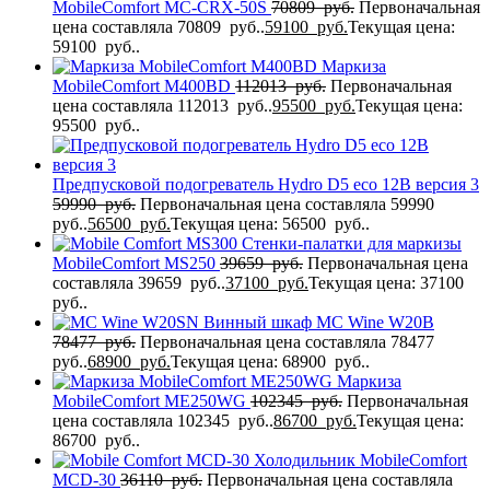
MobileComfort MC-CRX-50S
70809
руб.
Первоначальная
цена составляла 70809 руб..
59100
руб.
Текущая цена:
59100 руб..
Маркиза
MobileComfort M400BD
112013
руб.
Первоначальная
цена составляла 112013 руб..
95500
руб.
Текущая цена:
95500 руб..
Предпусковой подогреватель Hydro D5 eco 12В версия 3
59990
руб.
Первоначальная цена составляла 59990
руб..
56500
руб.
Текущая цена: 56500 руб..
Стенки-палатки для маркизы
MobileComfort MS250
39659
руб.
Первоначальная цена
составляла 39659 руб..
37100
руб.
Текущая цена: 37100
руб..
Винный шкаф MC Wine W20B
78477
руб.
Первоначальная цена составляла 78477
руб..
68900
руб.
Текущая цена: 68900 руб..
Маркиза
MobileComfort ME250WG
102345
руб.
Первоначальная
цена составляла 102345 руб..
86700
руб.
Текущая цена:
86700 руб..
Холодильник MobileComfort
MCD-30
36110
руб.
Первоначальная цена составляла