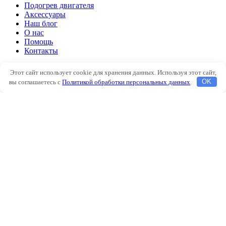
Подогрев двигателя
Аксессуары
Наш блог
О нас
Помощь
Контакты
Автоклимат
Этот сайт использует cookie для хранения данных. Используя этот сайт,
Подогрев двигателя
вы соглашаетесь с
Политикой обработки персональных данных
.
OK
Аксессуары
Наш блог
О нас
Помощь
Контакты
Избранное
Сравнить
Вход / Регистрация
Корзина
Закрыть
Войти
Закрыть
Еще нет аккаунта?