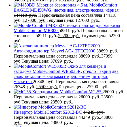
Маркиза безопорная 4.5 м, MobileComfort
EAGLE MЕ450WG, настенная, электрическая, чёрная
144118
руб.
Первоначальная цена составляла 144118
руб..
127000
руб.
Текущая цена: 127000 руб..
Стенки-палатки для маркизы
Mobile Comfort MR300
58211
руб.
Первоначальная цена
составляла 58211 руб..
52200
руб.
Текущая цена: 52200
руб..
Автокондиционер Meyvel AC-12TEC2000
38699
руб.
Первоначальная цена составляла 38699 руб..
37099
руб.
Текущая цена: 37099 руб..
Окно для кемпера и
автодома MobileComfort WE5035R, стекло - акрил два
слоя, металлическая рама с креплением, шторка-
москитка
26348
руб.
Первоначальная цена составляла
26348 руб..
25500
руб.
Текущая цена: 25500 руб..
Холодильник MobileComfort MC-55
26000
руб.
Первоначальная цена составляла 26000 руб..
23500
руб.
Текущая цена: 23500 руб..
Инвертор MobileComfort S2012-BC
44249
руб.
Первоначальная цена составляла 44249 руб..
43800
руб.
Текущая цена: 43800 руб..