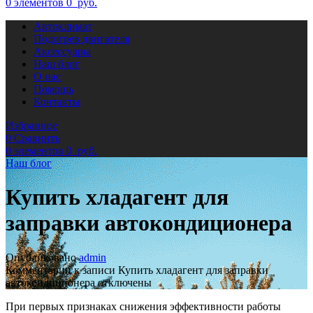
0
элементов
0
руб.
Автоклимат
Подогрев двигателя
Аксессуары
Наш блог
О нас
Помощь
Контакты
Избранное
0
Сравнить
0
элементов
0
руб.
Наш блог
Купить хладагент для
заправки автокондиционера
Опубликовано
admin
Комментарии
к записи Купить хладагент для заправки
автокондиционера
отключены
При первых признаках снижения эффективности работы