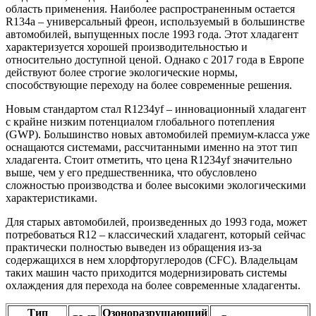
область применения. Наиболее распространенным остается
R134a – универсальный фреон, используемый в большинстве
автомобилей, выпущенных после 1993 года. Этот хладагент
характеризуется хорошей производительностью и
относительно доступной ценой. Однако с 2017 года в Европе
действуют более строгие экологические нормы,
способствующие переходу на более современные решения.
Новым стандартом стал R1234yf – инновационный хладагент
с крайне низким потенциалом глобального потепления
(GWP). Большинство новых автомобилей премиум-класса уже
оснащаются системами, рассчитанными именно на этот тип
хладагента. Стоит отметить, что цена R1234yf значительно
выше, чем у его предшественника, что обусловлено
сложностью производства и более высокими экологическими
характеристиками.
Для старых автомобилей, произведенных до 1993 года, может
потребоваться R12 – классический хладагент, который сейчас
практически полностью выведен из обращения из-за
содержащихся в нем хлорфторуглеродов (CFC). Владельцам
таких машин часто приходится модернизировать системы
охлаждения для перехода на более современные хладагенты.
Тип
Озоноразрушающий