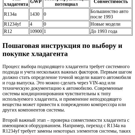
GWP
Совместимость
хладагента
потенциал
Большинство авто
R134a
1430
0
после 1993
R1234yf
4
0
Новые модели
R12
10900
1
До 1993 года
Пошаговая инструкция по выбору и
покупке хладагента
Процесс выбора подходящего хладагента требует системного
подхода и учета нескольких важных факторов. Первым шагом
должно стать определение точной модели вашего автомобиля
и года выпуска. Это можно сделать через VIN-код или
техническую документацию к автомобилю. Современные
системы кондиционирования чувствительны к типу
используемого хладагента, и применение неподходящего
вещества может привести к повреждению компрессора или
других компонентов системы.
Второй важный этап – проверка совместимости хладагента с
имеющимся оборудованием. Например, переход с R134a на
R1234yf требует замены некоторых элементов системы, таких