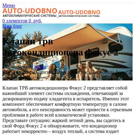
Меню
0
элементов
0
руб.
Наш блог
Клапан трв
автокондиционера фокус 2
Опубликовано
admin
Комментарии
к записи Клапан трв автокондиционера фокус 2
отключены
Клапан ТРВ автокондиционера Фокус 2 представляет собой
важнейший элемент системы охлаждения, отвечающий за
дозированную подачу хладагента в испаритель. Именно этот
компонент обеспечивает комфортную температуру в салоне
автомобиля, а его неисправность может привести к серьезным
проблемам в работе всей климатической установки.
Представьте ситуацию: жаркий летний день, вы садитесь в
свой Форд Фокус 2 и обнаруживаете, что кондиционер
работает некорректно – воздух теплый, а система издает