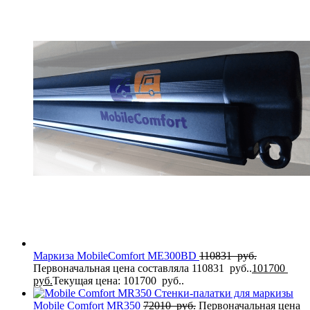
Маркиза MobileComfort MЕ300BD
110831
руб.
Первоначальная цена составляла 110831 руб..
101700
руб.
Текущая цена: 101700 руб..
Стенки-палатки для маркизы
Mobile Comfort MR350
72010
руб.
Первоначальная цена