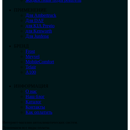
Жидкостный подогреватель
ПРИМЕНЕНИЕ
Для Ambertruck
Для DAF
для KIA Pregio
для Kenworth
Для Junfeng
БРЕНД
Frost
Meyvel
MobileComfort
Telair
А100
ИНФОРМАЦИЯ
О нас
Наш блог
Каталог
Контакты
Как оплатить
Интернет-магазин автоклиматических систем.
Принимаем все виды оплаты.