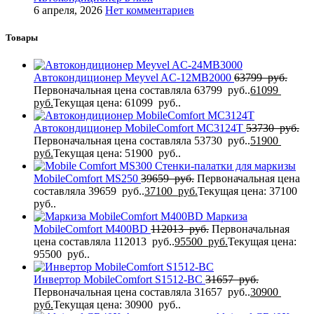
6 апреля, 2026
Нет комментариев
Товары
Автокондиционер Meyvel AC-12MB2000
63799
руб.
Первоначальная цена составляла 63799 руб..
61099
руб.
Текущая цена: 61099 руб..
Автокондиционер MobileComfort MC3124T
53730
руб.
Первоначальная цена составляла 53730 руб..
51900
руб.
Текущая цена: 51900 руб..
Стенки-палатки для маркизы
MobileComfort MS250
39659
руб.
Первоначальная цена
составляла 39659 руб..
37100
руб.
Текущая цена: 37100
руб..
Маркиза
MobileComfort M400BD
112013
руб.
Первоначальная
цена составляла 112013 руб..
95500
руб.
Текущая цена:
95500 руб..
Инвертор MobileComfort S1512-BC
31657
руб.
Первоначальная цена составляла 31657 руб..
30900
руб.
Текущая цена: 30900 руб..