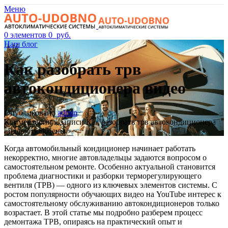
Меню
0
элементов
0
руб.
Наш блог
Как разобрать трв
автокондиционера видео
Опубликовано
admin
Комментарии
к записи Как разобрать трв автокондиционера
видео
отключены
Когда автомобильный кондиционер начинает работать
некорректно, многие автовладельцы задаются вопросом о
самостоятельном ремонте. Особенно актуальной становится
проблема диагностики и разборки терморегулирующего
вентиля (ТРВ) — одного из ключевых элементов системы. С
ростом популярности обучающих видео на YouTube интерес к
самостоятельному обслуживанию автокондиционеров только
возрастает. В этой статье мы подробно разберем процесс
демонтажа ТРВ, опираясь на практический опыт и