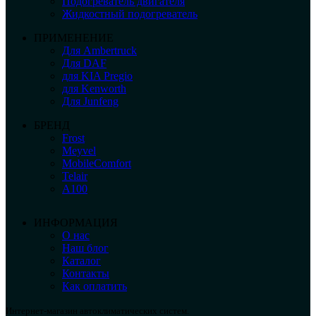
Подогреватель двигателя
Жидкостный подогреватель
ПРИМЕНЕНИЕ
Для Ambertruck
Для DAF
для KIA Pregio
для Kenworth
Для Junfeng
БРЕНД
Frost
Meyvel
MobileComfort
Telair
А100
ИНФОРМАЦИЯ
О нас
Наш блог
Каталог
Контакты
Как оплатить
Интернет-магазин автоклиматических систем.