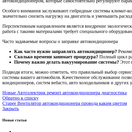
автокондиционером, которые самостоятельно регулируют парам
Особого внимания заслуживают гибридные системы климат-ко
значительно снизить нагрузку на двигатель и уменьшить расход
Перспективным направлением является внедрение экологически
работа с такими материалами требует специального оборудова
Часто задаваемые вопросы о заправке автокондиционера
Как часто нужно заправлять автокондиционер?
Рекоме
Сколько времени занимает процедура?
Полный цикл раб
Почему важно делать вакуумирование системы?
Этот 
Подводя итоги, можно отметить, что правильный выбор сервис
системы вашего автомобиля. Качественное обслуживание позвол
кондиционеров, систем вебасто, авто холодильников и других у
Новые
Автоэлектрик ремонт автокондиционера диагностика
Обратно к списку
Старее
Вентилятор автокондиционера провода каким цветом
Закрыть
Новые статьи