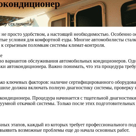
токондиционер
онер
отключены
не просто удобством, а настоящей необходимостью. Особенно ос
тые условия для комфортной езды. Многие автомобилисты сталк
и к серьезным поломкам системы климат-контроля.
хе
во вариантов обслуживания автомобильных кондиционеров. Одн
и автокондиционера. Важно понимать, что эта процедура требу
ько ключевых факторов: наличие сертифицированного оборудова
лашихе должна включать полную диагностику системы, проверку 
кондиционера. Процедура начинается с тщательной диагностики 
уумной откачкой системы. Только после этих подготовительных
ажных этапов, каждый из которых требует профессионального п
 выявить возможные проблемы еще до начала основных работ.