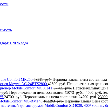
аботы
оимость
ндарты 2026 года
bile Comfort МR250
58211
руб.
Первоначальная цена составляла 
онер Meyvel AC-24BTS2800
42699
руб.
Первоначальная цена сос
ционер MobileComfort MC3024T
67705
руб.
Первоначальная цена
3
руб.
Первоначальная цена составляла 45073 руб..
44500
руб.
Тек
-35
24700
руб.
Первоначальная цена составляла 24700 руб..
2300
MobileComfort MC-RM140
182293
руб.
Первоначальная цена сост
настенный для автодомов MobileComfort SD4030, 400*300mm, 