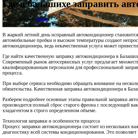
Где в балашихе заправить ав
Опубликовано
admin
Комментарии
к записи Где в балашихе заправить автокондици
В жаркий летний день исправный автокондиционер становится 
автомобильные пробки и высокие температуры создают непрос
автокондиционера, ведь некачественная услуга может привест
Где найти качественную заправку автокондиционера в Балаши
Современный рынок автосервисных услуг предлагает множест
квалифицированным персоналом для профессиональной заправк
процесса.
При выборе сервиса необходимо обращать внимание на нескол
обязательства. Качественная заправка автокондиционера в Ба
Разберем подробнее основные этапы правильной заправки авто
производится полный сброс старого фреона с последующей вак
хладагентом в строго определенном объеме.
Технология заправки и особенности процесса
Процесс заправки автокондиционера состоит из нескольких в
диагностику всей системы кондиционирования. Это позволяет