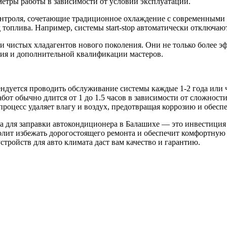
етры работы в зависимости от условий эксплуатации.
нтроля, сочетающие традиционное охлаждение с современными
 топлива. Например, системы start-stop автоматически отключаю
 чистых хладагентов нового поколения. Они не только более э
ния и дополнительной квалификации мастеров.
ндуется проводить обслуживание системы каждые 1-2 года или ч
от обычно длится от 1 до 1.5 часов в зависимости от сложности
процесс удаляет влагу и воздух, предотвращая коррозию и обес
а для заправки автокондиционера в Балашихе — это инвестиция
ит избежать дорогостоящего ремонта и обеспечит комфортную ез
стройств для авто климата даст вам качество и гарантию.