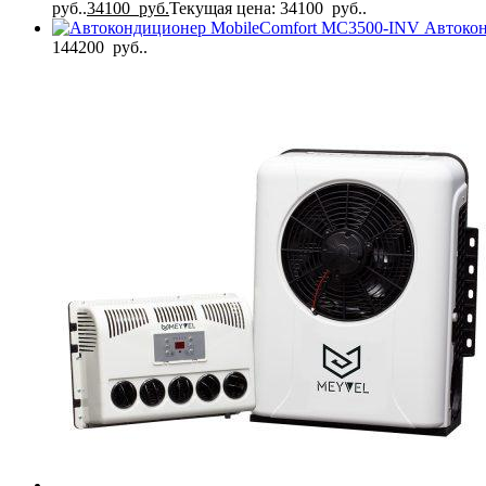
руб..
34100
руб.
Текущая цена: 34100 руб..
Автоко
144200 руб..