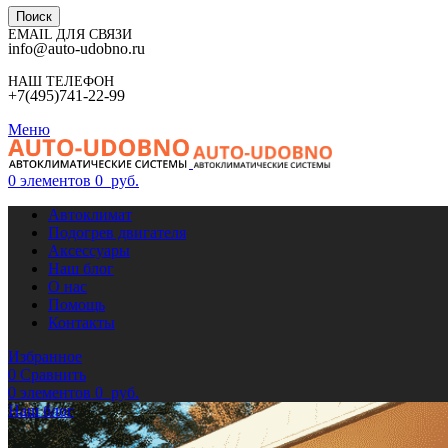
Поиск
EMAIL ДЛЯ СВЯЗИ
info@auto-udobno.ru
НАШ ТЕЛЕФОН
+7(495)741-22-99
Меню
0
элементов
0
руб.
Автоклимат
Подогрев двигателя
Аксессуары
Наш блог
О нас
Помощь
Контакты
Избранное
0
Сравнить
0
элементов
0
руб.
Наш блог