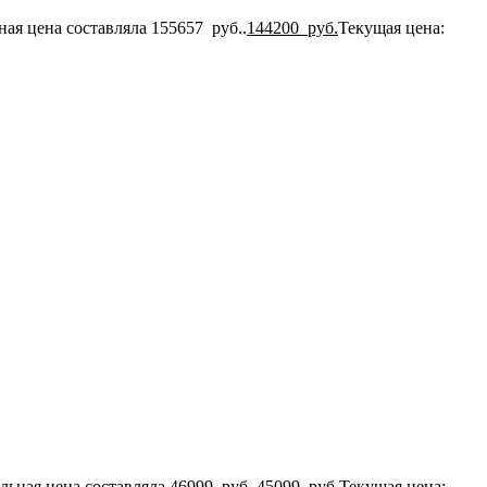
ая цена составляла 155657 руб..
144200
руб.
Текущая цена:
льная цена составляла 46999 руб..
45099
руб.
Текущая цена: