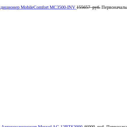
ндиционер MobileComfort MC3500-INV
155657
руб.
Первоначальн
Автокондиционер Meyvel AC-12BTS2000
46999
руб.
Первонача