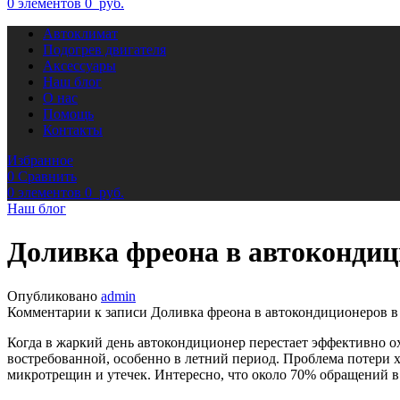
0
элементов
0
руб.
Автоклимат
Подогрев двигателя
Аксессуары
Наш блог
О нас
Помощь
Контакты
Избранное
0
Сравнить
0
элементов
0
руб.
Наш блог
Доливка фреона в автокондиц
Опубликовано
admin
Комментарии
к записи Доливка фреона в автокондиционеров в
Когда в жаркий день автокондиционер перестает эффективно ох
востребованной, особенно в летний период. Проблема потери х
микротрещин и утечек. Интересно, что около 70% обращений в