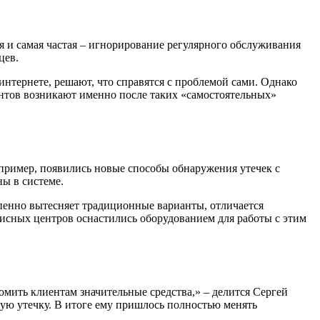
 и самая частая – игнорирование регулярного обслуживания
цев.
нтернете, решают, что справятся с проблемой сами. Однако
онтов возникают именно после таких «самостоятельных»
апример, появились новые способы обнаружения утечек с
ы в системе.
пенно вытесняет традиционные варианты, отличается
сных центров оснастились оборудованием для работы с этим
омить клиентам значительные средства,» – делится Сергей
кую утечку. В итоге ему пришлось полностью менять