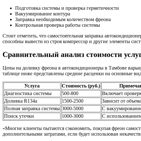
Подготовка системы и проверка герметичности
Вакуумирование контура
Заправка необходимым количеством фреона
Контрольная проверка работы системы
Стоит отметить, что самостоятельная заправка автокондицион
способны вывести из строя компрессор и другие элементы сис
Сравнительный анализ стоимости услуг
Цены на доливку фреона в автокондиционеры в Тамбове варьиру
таблице ниже представлены средние расценки на основные вид
Услуга
Стоимость (руб.)
Примеча
Диагностика системы
500-800
Включает провер
Доливка R134a
1500-2500
Зависит от объем
Полная заправка системы
3000-5000
С вакуумировани
Поиск утечки
1000-3000
С использованием
«Многие клиенты пытаются сэкономить, покупая фреон самостоя
дополнительными затратами, если будет использован некачест