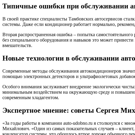
Типичные ошибки при обслуживании а
В своей практике специалисты Тамбовских автосервисов сталк
системы. Даже если кондиционер работает нормально, рекомен
Вторая распространенная ошибка – попытка самостоятельного р
без специального оборудования и навыков это может привести
вмешательств.
Новые технологии в обслуживании авт
Современные методы обслуживания автокондиционеров значител
помощью электронных детекторов и ультрафиолетовых добавок
Особого внимания заслуживает внедрение экологически чистых
минимальным воздействием на окружающую среду и повышенно
современным хладагентом.
Экспертное мнение: советы Сергея Ми
«За годы работы в компании auto-udobno.ru я столкнулся с мн
Михайлович. «Один из самых показательных случаев – клиент,
конденсатор системы, что обошлось втрое дороже обычного ре