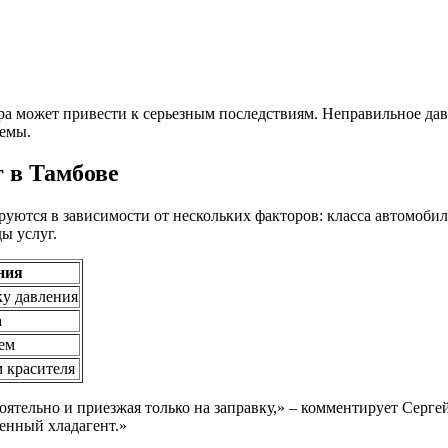
ера может привести к серьезным последствиям. Неправильное да
темы.
 в Тамбове
ются в зависимости от нескольких факторов: класса автомобиля
ы услуг.
ния
ку давления
а
ем
 красителя
тельно и приезжая только на заправку,» – комментирует Сергей
венный хладагент.»