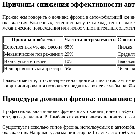
Причины снижения эффективности авт
Прежде чем говорить о доливке фреона в автомобильный конд
охлаждения. Во-первых, естественная утечка хладагента – даж
механические повреждения или износ уплотнительных элементо
Причина проблемы
Частота встречаемости
Сложно
Естественная утечка фреона
65%
Низкая
Механические повреждения
20%
Средняя
Износ уплотнителей
10%
Высока
Неисправность компрессора
5%
Очень в
Важно отметить, что своевременная диагностика помогает изб
кондиционирования позволяет продлить срок ее службы на 30-
Процедура доливки фреона: пошаговое 
Профессиональная доливка фреона в автокондиционер требует 
текущего давления. В Тамбовских автосервисах используют со
Существует несколько типов фреона, используемых в автомоби
охлаждения. Например, для машин старше 15 лет часто требуетс