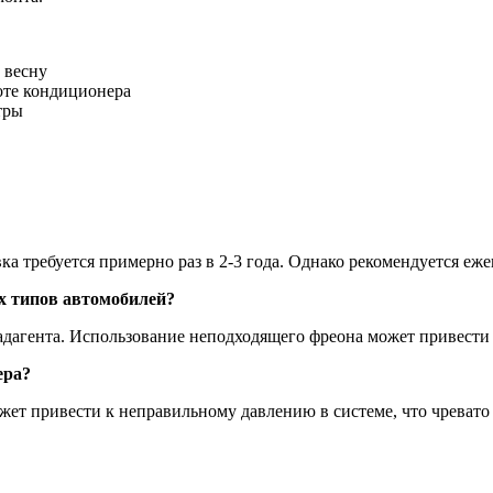
 весну
оте кондиционера
тры
а требуется примерно раз в 2-3 года. Однако рекомендуется еж
х типов автомобилей?
адагента. Использование неподходящего фреона может привести 
ера?
ет привести к неправильному давлению в системе, что чревато