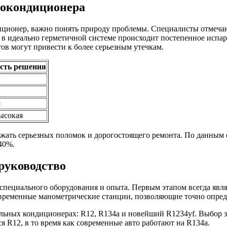
окондиционера
иционер, важно понять природу проблемы. Специалисты отмеча
е в идеально герметичной системе происходит постепенное испа
в могут привести к более серьезным утечкам.
сть решения
я
ысокая
ежать серьезных поломок и дорогостоящего ремонта. По данным 
40%.
руководство
специального оборудования и опыта. Первым этапом всегда явля
временные манометрические станции, позволяющие точно опреде
льных кондиционерах: R12, R134a и новейший R1234yf. Выбор з
я R12, в то время как современные авто работают на R134a.