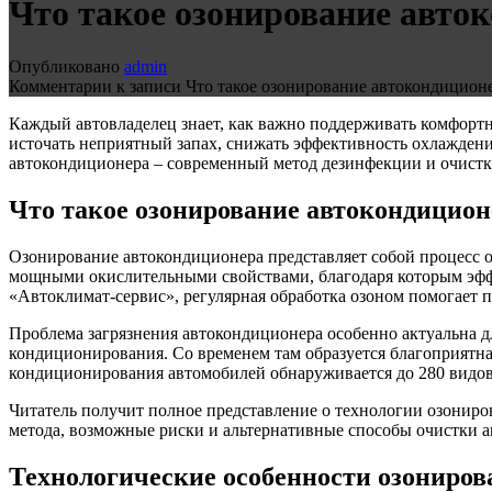
Что такое озонирование авто
Опубликовано
admin
Комментарии
к записи Что такое озонирование автокондицион
Каждый автовладелец знает, как важно поддерживать комфортн
источать неприятный запах, снижать эффективность охлаждени
автокондиционера – современный метод дезинфекции и очистк
Что такое озонирование автокондицион
Озонирование автокондиционера представляет собой процесс 
мощными окислительными свойствами, благодаря которым эфф
«Автоклимат-сервис», регулярная обработка озоном помогает 
Проблема загрязнения автокондиционера особенно актуальна д
кондиционирования. Со временем там образуется благоприятная
кондиционирования автомобилей обнаруживается до 280 видо
Читатель получит полное представление о технологии озонир
метода, возможные риски и альтернативные способы очистки 
Технологические особенности озониро