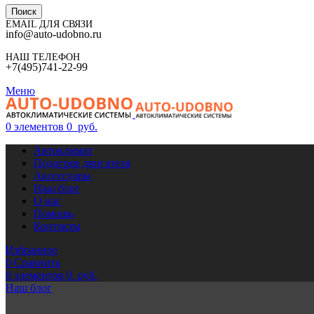
Поиск
EMAIL ДЛЯ СВЯЗИ
info@auto-udobno.ru
НАШ ТЕЛЕФОН
+7(495)741-22-99
Меню
0
элементов
0
руб.
Автоклимат
Подогрев двигателя
Аксессуары
Наш блог
О нас
Помощь
Контакты
Избранное
0
Сравнить
0
элементов
0
руб.
Наш блог