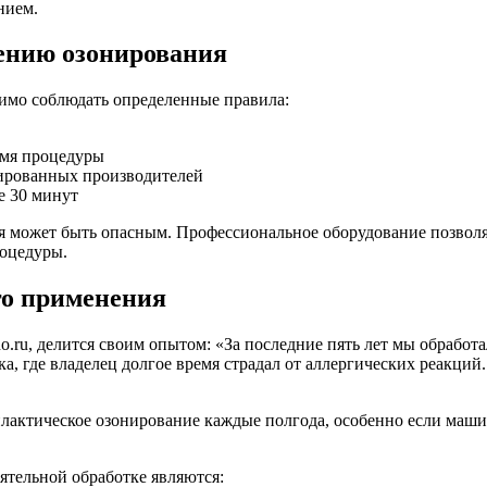
нием.
ению озонирования
имо соблюдать определенные правила:
емя процедуры
ированных производителей
е 30 минут
я может быть опасным. Профессиональное оборудование позволя
роцедуры.
го применения
.ru, делится своим опытом: «За последние пять лет мы обработ
ка, где владелец долгое время страдал от аллергических реакц
актическое озонирование каждые полгода, особенно если маши
ятельной обработке являются: