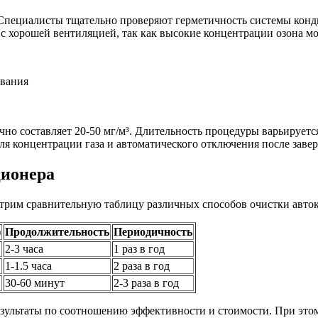
 Специалисты тщательно проверяют герметичность системы конд
с хорошей вентиляцией, так как высокие концентрации озона мо
ования
но составляет 20-50 мг/м³. Длительность процедуры варьируется
я концентрации газа и автоматического отключения после заве
ционера
трим сравнительную таблицу различных способов очистки авто
)
Продолжительность
Периодичность
2-3 часа
1 раз в год
1-1.5 часа
2 раза в год
30-60 минут
2-3 раза в год
зультаты по соотношению эффективности и стоимости. При этом