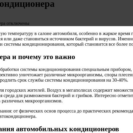
кондиционера
ера
отключены
ую температуру в салоне автомобиля, особенно в жаркое время 
я или даже становиться источником бактерий и вирусов. Именн
и системы кондиционирования, который становится все более п
ера и почему это важно
обработки системы кондиционирования специальным прибором, 
ективно уничтожает различные микроорганизмы, споры плесени
продлить срок службы системы кондиционирования на 30-40%.
ля городских жителей. Воздух в мегаполисах содержит множест
 среда для размножения бактерий и грибков. Интересно отметит
в различных микроорганизмов.
ования: от физических основ процесса до практических рекоме
автокондиционера.
вания автомобильных кондиционеров