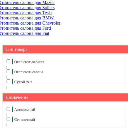
Отопитель салона для Mazda
Отопитель салона для Sollers
Отопитель салона для Tesla
Отопитель салона для BMW
Отопитель салона для Chevrolet
Отопитель салона для Ford
Отопитель салона для Fiat
Тип товара
Отопитель кабины
1
Отопитель салона
1
Сухой фен
1
Назначение
Автономный
1
Стояночный
1