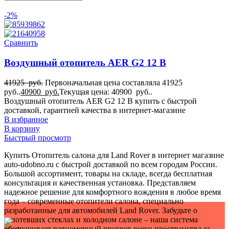
1
-2%
для Kia
1
для Land Rover
Сравнить
1
для Lexus
Воздушный отопитель AER G2 12 В
1
для Mazda
1
41925
руб.
Первоначальная цена составляла 41925
для Mercedes-Benz
руб..
40900
руб.
Текущая цена: 40900 руб..
1
Воздушный отопитель AER G2 12 В купить с быстрой
для Mitsubishi
доставкой, гарантией качества в интернет-магазине
1
В избранное
для Nissan
В корзину
1
Быстрый просмотр
для Peugeot
1
Купить Отопитель салона для Land Rover в интернет магазине
для Porsche
auto-udobno.ru с быстрой доставкой по всем городам России.
1
Большой ассортимент, товары на складе, всегда бесплатная
для Seat
консультация и качественная установка. Представляем
1
надежное решение для комфортного вождения в любое время
для Subaru
года – современные отопители салона, специально
1
разработанные для автомобилей Land Rover. Забудьте о
для Suzuki
запотевших стеклах и холодном салоне – наша система
1
обеспечивает равномерный прогрев всего пространства за