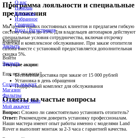
О нас
Программа лояльности и специальные
Помощь
предложения
Контакты
Избранное
Сравнить
Мы ценим наших постоянных клиентов и предлагаем гибкую
Вход / Регистрация
систему скидок до 15%. Для владельцев автопарков действуют
специальные условия сотрудничества, включая отсрочку
Корзина
платежа и комплексное обслуживание. При заказе отопителя
Закрыть
салона вместе с установкой предоставляется дополнительная
скидка 5%.
Войти
Закрыть
Текущие акции:
Еще нет аккаунта?
Бесплатная доставка при заказе от 15 000 рублей
Установка в день обращения
Создать аккаунт
Подарочный комплект для обслуживания
Магазин
Фильтры
Ответы на частые вопросы
0
элементов
Заказ
Мой аккаунт
Вопрос:
Сложно ли самостоятельно установить отопитель?
Ответ:
Рекомендуем доверить установку профессионалам.
Наши мастера имеют опыт работы именно с моделями Land
Rover и выполнят монтаж за 2-3 часа с гарантией качества.