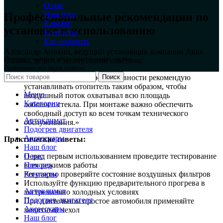
О нас
Наш блог
Профессиональные рекомендации по
Каталог
установке и использованию
Контакты
Как оплатить
Александр Анохин, ведущий установщик компании Auto-
Интернет-магазин автоклиматических систем.
Udobno, делится экспертными советами:
Принимаем все виды оплаты.
Поиск
«Для максимальной эффективности рекомендую
устанавливать отопитель таким образом, чтобы
Меню
воздушный поток охватывал всю площадь
Категории
лобового стекла. При монтаже важно обеспечить
свободный доступ ко всем точкам технического
Автоклимат
обслуживания.»
Подогрев двигателя
Аксессуары
Практические советы:
Наш блог
О нас
Перед первым использованием проведите тестирование
Помощь
всех режимов работы
Контакты
Регулярно проверяйте состояние воздушных фильтров
Используйте функцию предварительного прогрева в
Автоклимат
экстремально холодных условиях
Подогрев двигателя
При длительном простое автомобиля применяйте
Аксессуары
защитный чехол
Наш блог