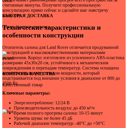
для Tesla
считанные минуты. Получите профессиональную
1
консультацию прямо сейчас и сделайте шаг навстречу
для Toyota
комфорту.
БЫСТРАЯ ДОСТАВКА
1
для Volkswagen
Технические характеристики и
Очень быстрая доставка.
1
для АвтоВАЗ
особенности конструкции
1
для ГАЗ
1
Отопитель салона для Land Rover отличается продуманной
для легкового автомобиля
конструкцией и высококачественными материалами
1
исполнения. Корпус изготовлен из усиленного ABS-пластика
размерами 45x30x20 см, устойчивого к механическим
повреждениям и перепадам температур. Система оснащена
автоматическим регулятором мощности, который
КОНТРОЛЬ КАЧЕСТВА
подстраивается под внешние условия в диапазоне от 800 до
2500 Вт.
Качественный товар
Ключевые параметры:
Энергопотребление: 12/24 В
Производительность воздуха: до 450 м³/ч
Время полного прогрева салона: 10-15 минут
Уровень шума: не более 45 дБ
Рабочий диапазон температур: -40°C до +50°C