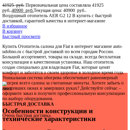
1
41925
руб.
Первоначальная цена составляла 41925
для Mercedes-Benz
руб..
40900
руб.
Текущая цена: 40900 руб..
1
Воздушный отопитель AER G2 12 В купить с быстрой
для Mitsubishi
доставкой, гарантией качества в интернет-магазине
1
В избранное
для Nissan
В корзину
1
Быстрый просмотр
для Peugeot
1
Купить Отопитель салона для Fiat в интернет магазине auto-
для Porsche
udobno.ru с быстрой доставкой по всем городам России.
1
Большой ассортимент, товары на складе, всегда бесплатная
для Seat
консультация и качественная установка. Наш отопитель
1
создан специально для владельцев Fiat, которые ценят
для Subaru
комфорт и заботятся о своем здоровье в холодное время года.
1
Уникальная система обогрева обеспечивает равномерный
для Suzuki
прогрев всего салона за считанные минуты. Хотите забыть о
1
запотевших окнах и замерзших руках? Действуйте сейчас –
для Tesla
оформите заказ и получите профессиональную консультацию
1
по выбору оборудования.
для Toyota
БЫСТРАЯ ДОСТАВКА
1
Особенности конструкции и
для Volkswagen
Очень быстрая доставка.
1
технические характеристики
для АвтоВАЗ
1
для ГАЗ