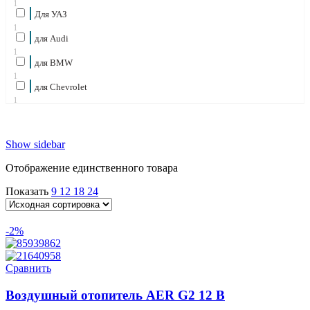
1
Для УАЗ
1
для Audi
1
для BMW
1
для Chevrolet
1
для Citroën
1
для Fiat
Show sidebar
1
для Ford
Отображение единственного товара
1
для Honda
Показать
9
12
18
24
1
для Jaguar
1
-2%
для Kia
1
для Land Rover
Сравнить
1
для Lexus
Воздушный отопитель AER G2 12 В
1
для Mazda