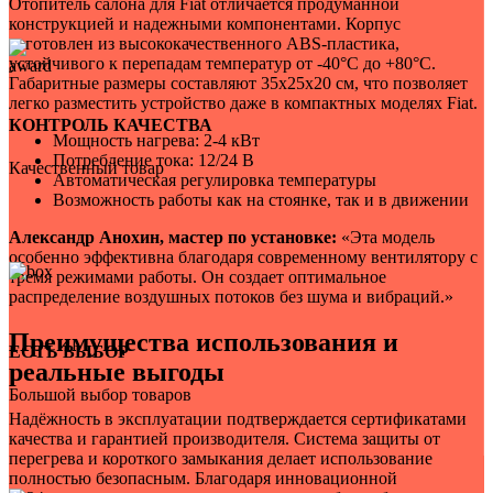
Отопитель салона для Fiat отличается продуманной
1
конструкцией и надежными компонентами. Корпус
для легкового автомобиля
изготовлен из высококачественного ABS-пластика,
1
устойчивого к перепадам температур от -40°C до +80°C.
Габаритные размеры составляют 35х25х20 см, что позволяет
легко разместить устройство даже в компактных моделях Fiat.
КОНТРОЛЬ КАЧЕСТВА
Мощность нагрева: 2-4 кВт
Потребление тока: 12/24 В
Качественный товар
Автоматическая регулировка температуры
Возможность работы как на стоянке, так и в движении
Александр Анохин, мастер по установке:
«Эта модель
особенно эффективна благодаря современному вентилятору с
тремя режимами работы. Он создает оптимальное
распределение воздушных потоков без шума и вибраций.»
Преимущества использования и
ЕСТЬ ВЫБОР
реальные выгоды
Большой выбор товаров
Надёжность в эксплуатации подтверждается сертификатами
качества и гарантией производителя. Система защиты от
перегрева и короткого замыкания делает использование
полностью безопасным. Благодаря инновационной