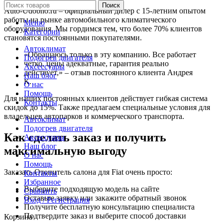
Поиск
Auto-Udobno.ru – официальный дилер с 15-летним опытом
работы на рынке автомобильного климатического
Меню
оборудования. Мы гордимся тем, что более 70% клиентов
Категории
становятся постоянными покупателями.
Автоклимат
«Обращаюсь только в эту компанию. Все работает
Подогрев двигателя
четко, цены адекватные, гарантия реально
Аксессуары
действует,» – отзыв постоянного клиента Андрея
Наш блог
К.
О нас
Помощь
Для наших постоянных клиентов действует гибкая система
Контакты
скидок до 15%. Также предлагаем специальные условия для
владельцев автопарков и коммерческого транспорта.
Автоклимат
Подогрев двигателя
Как сделать заказ и получить
Аксессуары
Наш блог
максимальную выгоду
О нас
Помощь
Заказать Отопитель салона для Fiat очень просто:
Контакты
Избранное
Выберите подходящую модель на сайте
Сравнить
Оставьте заявку или закажите обратный звонок
Вход / Регистрация
Получите бесплатную консультацию специалиста
Подтвердите заказ и выберите способ доставки
Корзина