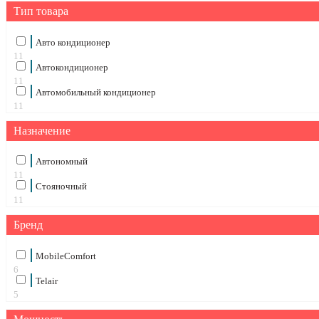
Тип товара
Авто кондиционер
11
Автокондиционер
11
Автомобильный кондиционер
11
Назначение
Автономный
11
Стояночный
11
Бренд
MobileComfort
6
Telair
5