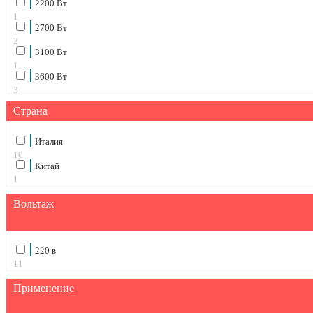
2200 Вт
1
2700 Вт
2
3100 Вт
1
3600 Вт
3
Страна
Италия
10
Китай
1
Вольтаж
220 в
11
Применение