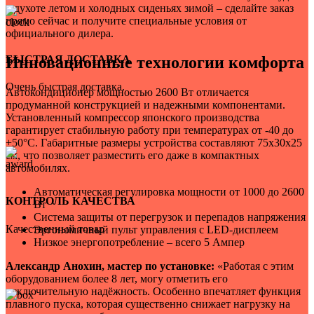
о духоте летом и холодных сиденьях зимой – сделайте заказ
прямо сейчас и получите специальные условия от
официального дилера.
БЫСТРАЯ ДОСТАВКА
Инновационные технологии комфорта
Очень быстрая доставка.
Автокондиционер мощностью 2600 Вт отличается
продуманной конструкцией и надежными компонентами.
Установленный компрессор японского производства
гарантирует стабильную работу при температурах от -40 до
+50°C. Габаритные размеры устройства составляют 75х30х25
см, что позволяет разместить его даже в компактных
автомобилях.
Автоматическая регулировка мощности от 1000 до 2600
КОНТРОЛЬ КАЧЕСТВА
Вт
Система защиты от перегрузок и перепадов напряжения
Качественный товар
Эргономичный пульт управления с LED-дисплеем
Низкое энергопотребление – всего 5 Ампер
Александр Анохин, мастер по установке:
«Работая с этим
оборудованием более 8 лет, могу отметить его
исключительную надёжность. Особенно впечатляет функция
плавного пуска, которая существенно снижает нагрузку на