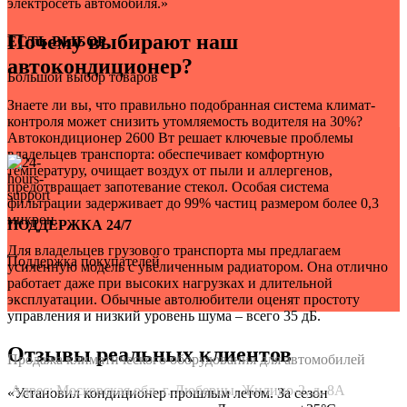
электросеть автомобиля.»
Почему выбирают наш
ЕСТЬ ВЫБОР
автокондиционер?
Большой выбор товаров
Знаете ли вы, что правильно подобранная система климат-
контроля может снизить утомляемость водителя на 30%?
Автокондиционер 2600 Вт решает ключевые проблемы
владельцев транспорта: обеспечивает комфортную
температуру, очищает воздух от пыли и аллергенов,
предотвращает запотевание стекол. Особая система
фильтрации задерживает до 99% частиц размером более 0,3
микрон.
ПОДДЕРЖКА 24/7
Для владельцев грузового транспорта мы предлагаем
Поддержка покупателей
усиленную модель с увеличенным радиатором. Она отлично
работает даже при высоких нагрузках и длительной
эксплуатации. Обычные автолюбители оценят простоту
управления и низкий уровень шума – всего 35 дБ.
Auto-Udobno
Отзывы реальных клиентов
Продажа климатического оборудования для автомобилей
Адрес: Московская обл. г. Люберцы, Жилино-2, д. 8A
«Установил кондиционер прошлым летом. За сезон