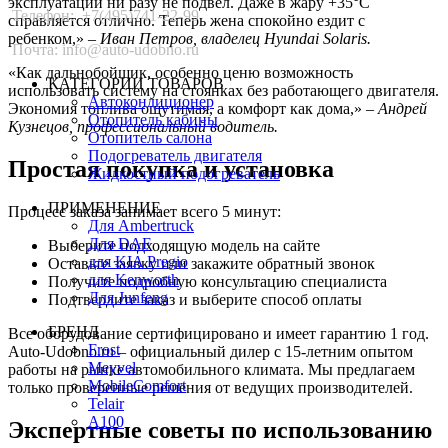
эксплуатации ни разу не подвел. Даже в жару +35°C
Телефон:
+7(495)741-22-99
справляется отлично. Теперь жена спокойно ездит с
ребенком,» –
Иван Петров, владелец Hyundai Solaris.
Почта: info@auto-udobno.ru
«Как дальнобойщик, особенно ценю возможность
КАТЕГОРИИ ТОВАРОВ
использовать систему на стоянках без работающего двигателя.
Автокондиционер
Экономия топлива ощутимая, а комфорт как дома,» –
Андрей
Отопитель кабины
Кузнецов, профессиональный водитель.
Отопитель салона
Подогреватель двигателя
Простая покупка и установка
Жидкостный подогреватель
ПРИМЕНЕНИЕ
Процесс заказа занимает всего 5 минут:
Для Ambertruck
Для DAF
Выберите подходящую модель на сайте
для KIA Pregio
Оставьте заявку или закажите обратный звонок
для Kenworth
Получите подробную консультацию специалиста
Для Junfeng
Подтвердите заказ и выберите способ оплаты
БРЕНД
Все оборудование сертифицировано и имеет гарантию 1 год.
Frost
Auto-Udobno.ru – официальный дилер с 15-летним опытом
Meyvel
работы на рынке автомобильного климата. Мы предлагаем
MobileComfort
только проверенные решения от ведущих производителей.
Telair
А100
Экспертные советы по использованию