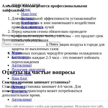
ИНФОРМАЦИЯ
Александр Анохин делится профессиональными
О нас
лайфхаками:
Наш блог
Каталог
Для максимальной эффективности устанавливайте
Контакты
воздухозаборник в зоне наименьшего воздействия
Как оплатить
прямых солнечных лучей
Перед началом сезона обязательно проводите
Интернет-магазин автоклиматических систем.
профилактическую чистку системы – это продлит срок
Принимаем все виды оплаты.
службы оборудования
Используйте режим рециркуляции воздуха в городе для
Поиск
защиты от выхлопных газов
Меню
В длинных поездках чередуйте режимы охлаждения и
Категории
вентиляции каждые 2-3 часа – это поможет избежать
переохлаждения
Автоклимат
Подогрев двигателя
Ответы на частые вопросы
Аксессуары
Наш блог
Сколько времени занимает установка?
О нас
Стандартная установка занимает 4-6 часов. Для
Помощь
коммерческого транспорта может потребоваться
Контакты
дополнительное время.
Автоклимат
Как часто нужно обслуживать систему?
Подогрев двигателя
Этот сайт использует cookie для хранения данных. Используя этот сайт,
Рекомендуем проводить техническое обслуживание раз в год