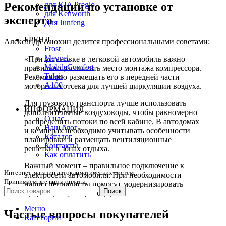
Рекомендации по установке от
для KIA Pregio
для Kenworth
эксперта
Для Junfeng
БРЕНД
Александр Анохин делится профессиональными советами:
Frost
Meyvel
«При установке в легковой автомобиль важно
MobileComfort
правильно рассчитать место монтажа компрессора.
Telair
Рекомендую размещать его в передней части
А100
моторного отсека для лучшей циркуляции воздуха.
Для грузового транспорта лучше использовать
ИНФОРМАЦИЯ
дополнительные воздуховоды, чтобы равномерно
О нас
распределить потоки по всей кабине. В автодомах
Наш блог
и кемперах необходимо учитывать особенности
Каталог
планировки и размещать вентиляционные
Контакты
решетки в зонах отдыха.
Как оплатить
Важный момент – правильное подключение к
Интернет-магазин автоклиматических систем.
электросети автомобиля. При необходимости
Принимаем все виды оплаты.
наши специалисты помогут модернизировать
Поиск
существующую проводку.»
Меню
Частые вопросы покупателей
Категории