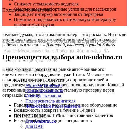
Снижает утомляемость водителя
Обеспечивает комфортные условия для пассажиров
Поддержка покупателей
Защищает интерьер автомобиля от перегрева
Помогает поддерживать оптимальную температуру
перевозимых грузов
Auto-Udobno
«Раньше думал, что автокондиционер – это роскошь. Но после
установки понял, что это необходимость! Особенно когда
Продажа климатического оборудования для автомобилей
работаешь в такси.» –
Дмитрий, владелец Hyundai Solaris
Адрес: Московская обл. г. Люберцы, Жилино-2, д. 8A
Преимущества выбора auto-udobno.ru
Телефон:
+7(495)741-22-99
Наша компания работает на рынке автомобильного
Почта: info@auto-udobno.ru
климатического оборудования уже 15 лет. Мы являемся
официальными дилерами ведущих производителей и
КАТЕГОРИИ ТОВАРОВ
предлагаем только сертифицированную продукцию. Каждый
Автокондиционер
автокондиционер проходит тщательную проверку перед
Отопитель кабины
отправкой клиенту.
Отопитель салона
Подогреватель двигателя
Гарантия 1 год
на все установленное оборудование
Жидкостный подогреватель
Возможность возврата в течение 14 дней
Система скидок до 15% для постоянных клиентов
ПРИМЕНЕНИЕ
Бесплатная консультация специалистов
Для Ambertruck
Для DAF