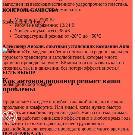
выполнен из высококачественного ударопрочного пластика,
устойчивого к перепадам температур.
КОНТРОЛЬ КАЧЕСТВА
Мощность: 2200 Вт
Качественный товар
Рабочее напряжение: 12/24 В
Уровень шума: всего 38 дБ
Температурный режим: от -20°C до +50°C
Александр Анохин, опытный установщик компании Auto-
Udobno:
«Эта модель особенно популярна среди владельцев
грузового транспорта и автолюбителей, которые много
времени проводят за рулем. Её можно использовать как на
стоянках, так и в движении без потери эффективности.»
ЕСТЬ ВЫБОР
Как автокондиционер решает ваши
Большой выбор товаров
проблемы
Представьте: вы едете в пробке в жаркий день, но в салоне
прохладно и комфортно. Или зимой, когда нужно быстро
прогреть автомобиль перед поездкой. Наша система климат-
контроля работает одинаково эффективно в любое время года.
Особенно это важно для водителей грузовиков и
дальнобойщиков, которые проводят в дороге много времени.
ПОДДЕРЖКА 24/7