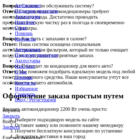
Автоклимат
Вопрос:
Сложно ли обслуживать систему?
Подогрев двигателя
Ответ:
Современные автокондиционеры требуют
Аксессуары
минимального ухода. Достаточно проводить
Наш блог
профилактическую чистку раз в полгода и своевременно
О нас
менять фильтры.
Помощь
Вопрос:
Как быть с запахами в салоне?
Контакты
Ответ:
Наша система оснащена специальным
Автоклимат
антибактериальным фильтром, который не только очищает
Подогрев двигателя
воздух, но и устраняет неприятные запахи.
Аксессуары
Вопрос:
Подходит ли кондиционер для моего авто?
Наш блог
Ответ:
Мы поможем подобрать идеальную модель под любой
О нас
тип транспортного средства. Наши консультанты учтут все
Помощь
особенности вашего автомобиля.
Контакты
Избранное
Сравнить
Оформление заказа простым путем
Вход / Регистрация
Заказать автокондиционер 2200 Вт очень просто:
Корзина
Закрыть
Выберите подходящую модель на сайте
Войти
Оставьте заявку или позвоните нашему менеджеру
Закрыть
Получите бесплатную консультацию по установке
Дождитесь доставки в ваш город
Еще нет аккаунта?