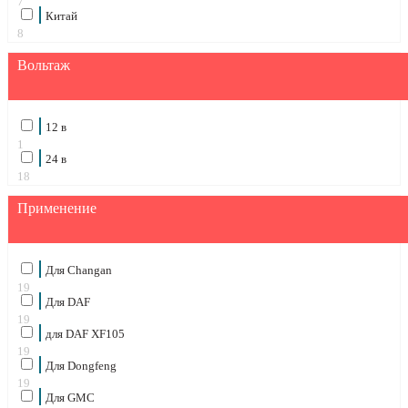
7
Китай
8
Вольтаж
12 в
1
24 в
18
Применение
Для Changan
19
Для DAF
19
для DAF XF105
19
Для Dongfeng
19
Для GMC