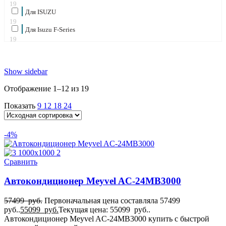
19
Для ISUZU
19
Для Isuzu F-Series
19
Для IVECO
19
для Iveco Eurocargo
Show sidebar
19
для Iveco Stralis
Отображение 1–12 из 19
19
для Iveco Trakker
Показать
9
12
18
24
19
для Kenworth
19
-4%
для KIA Pregio
19
Для MAN
Сравнить
19
для MAN TGA
Автокондиционер Meyvel AC-24MB3000
19
для MAN TGL
19
57499
руб.
Первоначальная цена составляла 57499
для MAN TGM
руб..
55099
руб.
Текущая цена: 55099 руб..
19
Автокондиционер Meyvel AC-24MB3000 купить с быстрой
для MAN TGS