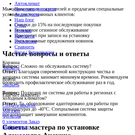
Автоклимат
Мы ценим наших покупателей и предлагаем специальные
Подогрев двигателя
условия для постоянных клиентов:
Аксессуары
Наш блог
Скидки до 15% на последующие покупки
О нас
Бесплатное сезонное обслуживание
Помощь
Приоритет при записи на установку
Контакты
Эксклюзивные предложения новинок
Избранное
Сравнить
Частые вопросы и ответы
Вход / Регистрация
Корзина
Вопрос:
Сложно ли обслуживать систему?
Закрыть
Ответ:
Благодаря современной конструкции чистка и
заправка системы занимает минимум времени. Рекомендуем
Войти
проводить профилактическое обслуживание раз в год.
Закрыть
Вопрос:
Подходит ли система для работы в регионах с
Еще нет аккаунта?
холодным климатом?
Ответ:
Да, оборудование адаптировано для работы при
Создать аккаунт
температурах до -40°C. Специальная система защиты
Магазин
предотвращает замерзание компонентов.
Фильтры
0
элементов
Заказ
Советы мастера по установке
Мой аккаунт