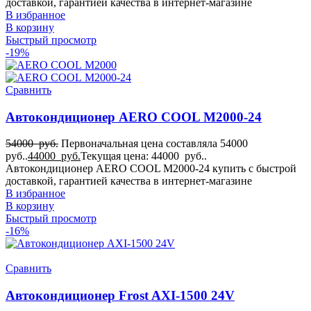
доставкой, гарантией качества в интернет-магазине
19
В избранное
для MAN TGX
В корзину
19
Быстрый просмотр
Для Mercedes-Benz Actros
-19%
19
Для Mercedes-Benz Arocs
19
Сравнить
Для Mercedes-Benz ATEGO
19
Автокондиционер AERO COOL M2000-24
Для Mercedes-Benz UNIMOG
19
Для RENAULT
54000
руб.
Первоначальная цена составляла 54000
руб..
44000
руб.
Текущая цена: 44000 руб..
19
Для SCANIA
Автокондиционер AERO COOL M2000-24 купить с быстрой
доставкой, гарантией качества в интернет-магазине
19
для Scania G
В избранное
19
В корзину
для Sinotruk Steyr
Быстрый просмотр
19
-16%
для Sollers
19
для Sollers TR80
Сравнить
19
Для Tatra
Автокондиционер Frost AXI-1500 24V
19