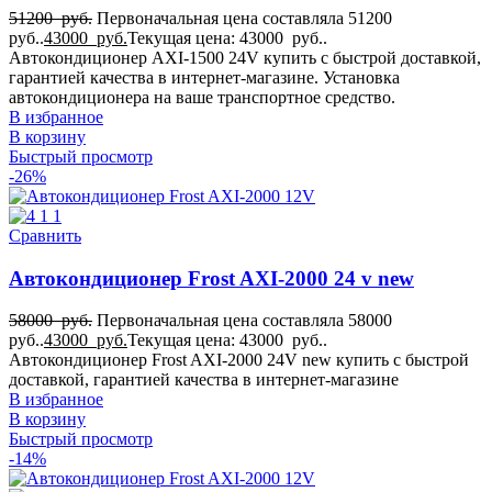
для Toyota Hino 700
51200
руб.
Первоначальная цена составляла 51200
19
руб..
43000
руб.
Текущая цена: 43000 руб..
Для Volvo FL
Автокондиционер AXI-1500 24V купить с быстрой доставкой,
19
гарантией качества в интернет-магазине. Установка
Для Вольво
автокондиционера на ваше транспортное средство.
19
В избранное
Для ЗИЛ
В корзину
19
Быстрый просмотр
Для КАМАЗ
-26%
19
Для МАЗ
19
для Синотрак Штейр
Сравнить
19
Для Урал
Автокондиционер Frost AXI-2000 24 v new
19
58000
руб.
Первоначальная цена составляла 58000
руб..
43000
руб.
Текущая цена: 43000 руб..
Автокондиционер Frost AXI-2000 24V new купить с быстрой
доставкой, гарантией качества в интернет-магазине
В избранное
В корзину
Быстрый просмотр
-14%