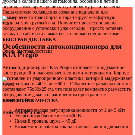
духоты в салоне вашего автомобиля, особенно в летний
период, самое время решить эту проблему раз и навсегда.
Наша система охлаждения создана специально для
коммерческого транспорта и гарантирует комфортную
температуру круглый год. Получите профессиональное
оборудование с установкой уже сегодня – просто оставьте
заявку на сайте или свяжитесь с нашими специалистами.
БЫСТРАЯ ДОСТАВКА
Особенности автокондиционера для
Очень быстрая доставка.
KIA Pregio
Автокондиционер для KIA Pregio отличается продуманной
конструкцией и высококачественными материалами. Корпус
изготовлен из ударопрочного пластика, который выдерживает
температуры от -40°C до +60°C. Габаритные размеры системы
составляют 75х30х25 см, что позволяет компактно разместить
оборудование даже в ограниченном пространстве
микроавтобуса.
КОНТРОЛЬ КАЧЕСТВА
Автоматическая регулировка мощности от 2 до 5 кВт
Качественный товар
Энергопотребление всего 800 Вт
Низкий уровень шума – 45 дБ
Возможность работы как на стоянке, так и в движении