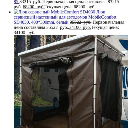
85
83215
руб.
Первоначальная цена составляла 83215
руб..
68200
руб.
Текущая цена: 68200 руб..
Люк
сервисный настенный для автодомов MobileComfort
SD4030, 400*300mm, белый
35522
руб.
Первоначальная
цена составляла 35522 руб..
34100
руб.
Текущая цена:
34100 руб..