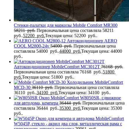
Стенки-палатки для маркизы Mobile Comfort MR300
58211
руб.
Первоначальная цена составляла 58211
руб..
52200
руб.
Текущая цена: 52200 руб..
Автокондиционер AERO
COOL M2800-24v
54000
руб.
Первоначальная цена
составляла 54000 руб..
44000
руб.
Текущая цена: 44000
руб..
Автокондиционер MobileComfort MC3012T
76168
руб.
Первоначальная цена составляла 76168 руб..
51800
руб.
Текущая цена: 51800 руб..
Холодильник MobileComfort
MCD-30
36110
руб.
Первоначальная цена составляла
36110 руб..
34100
руб.
Текущая цена: 34100 руб..
Окно MobileComfort W8050SR, сдвижное
для автодома, кемпера
36444
руб.
Первоначальная цена
составляла 36444 руб..
35300
руб.
Текущая цена: 35300
руб..
Окно для кемпера и автодома MobileComfort
W5045P, стекло - акрил два слоя, металлическая рама с
креплением, шторка-москитка
29961
руб.