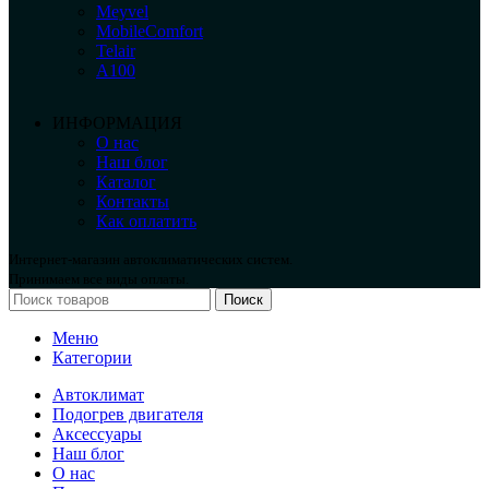
Meyvel
MobileComfort
Telair
А100
ИНФОРМАЦИЯ
О нас
Наш блог
Каталог
Контакты
Как оплатить
Интернет-магазин автоклиматических систем.
Принимаем все виды оплаты.
Поиск
Меню
Категории
Автоклимат
Подогрев двигателя
Аксессуары
Наш блог
О нас