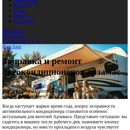
Аксессуары
Наш блог
О нас
Помощь
Контакты
Избранное
0
Сравнить
0
элементов
0
руб.
Наш блог
Заправка и ремонт
автокондиционеров арзамас
Опубликовано
admin
Комментарии
к записи Заправка и ремонт автокондиционеров
арзамас
отключены
Когда наступает жаркое время года, вопрос исправности
автомобильного кондиционера становится особенно
актуальным для жителей Арзамаса. Представьте ситуацию: вы
садитесь в машину после рабочего дня, нажимаете кнопку
кондиционера, но вместо прохладного воздуха чувствуете