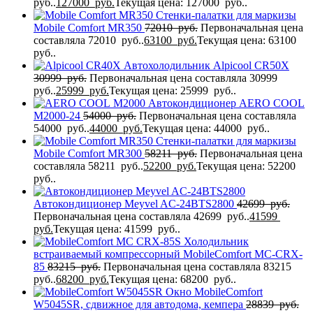
руб..
127000
руб.
Текущая цена: 127000 руб..
Стенки-палатки для маркизы
Mobile Comfort MR350
72010
руб.
Первоначальная цена
составляла 72010 руб..
63100
руб.
Текущая цена: 63100
руб..
Автохолодильник Alpicool CR50X
30999
руб.
Первоначальная цена составляла 30999
руб..
25999
руб.
Текущая цена: 25999 руб..
Автокондиционер AERO COOL
M2000-24
54000
руб.
Первоначальная цена составляла
54000 руб..
44000
руб.
Текущая цена: 44000 руб..
Стенки-палатки для маркизы
Mobile Comfort MR300
58211
руб.
Первоначальная цена
составляла 58211 руб..
52200
руб.
Текущая цена: 52200
руб..
Автокондиционер Meyvel AC-24BTS2800
42699
руб.
Первоначальная цена составляла 42699 руб..
41599
руб.
Текущая цена: 41599 руб..
Холодильник
встраиваемый компрессорный MobileComfort MC-CRX-
85
83215
руб.
Первоначальная цена составляла 83215
руб..
68200
руб.
Текущая цена: 68200 руб..
Окно MobileComfort
W5045SR, сдвижное для автодома, кемпера
28839
руб.