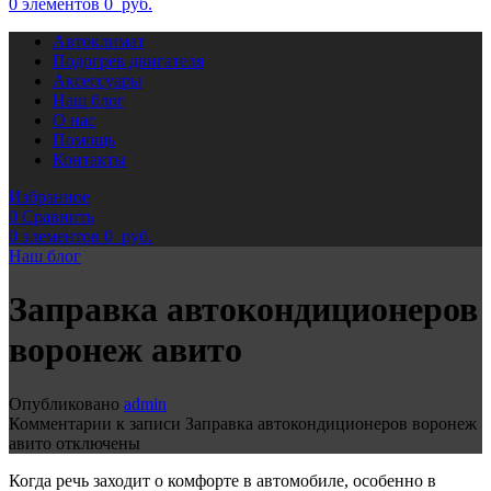
0
элементов
0
руб.
Автоклимат
Подогрев двигателя
Аксессуары
Наш блог
О нас
Помощь
Контакты
Избранное
0
Сравнить
0
элементов
0
руб.
Наш блог
Заправка автокондиционеров
воронеж авито
Опубликовано
admin
Комментарии
к записи Заправка автокондиционеров воронеж
авито
отключены
Когда речь заходит о комфорте в автомобиле, особенно в