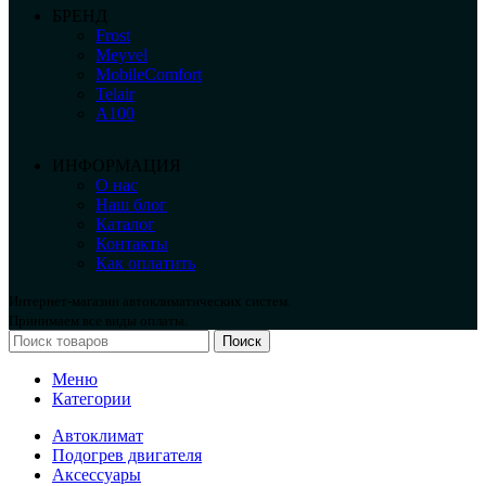
БРЕНД
Frost
Meyvel
MobileComfort
Telair
А100
ИНФОРМАЦИЯ
О нас
Наш блог
Каталог
Контакты
Как оплатить
Интернет-магазин автоклиматических систем.
Принимаем все виды оплаты.
Поиск
Меню
Категории
Автоклимат
Подогрев двигателя
Аксессуары