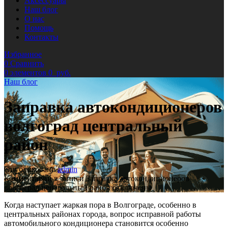
Аксессуары
Наш блог
О нас
Помощь
Контакты
Избранное
0
Сравнить
0
элементов
0
руб.
Наш блог
Заправка автокондиционеров
волгоград центральный
район
Опубликовано
admin
Комментарии
к записи Заправка автокондиционеров
волгоград центральный район
отключены
Когда наступает жаркая пора в Волгограде, особенно в
центральных районах города, вопрос исправной работы
автомобильного кондиционера становится особенно