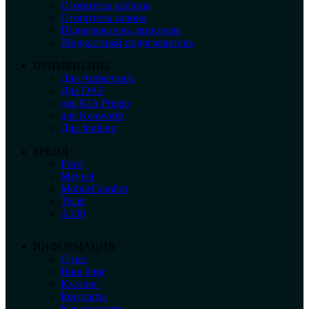
Отопитель кабины
Отопитель салона
Подогреватель двигателя
Жидкостный подогреватель
ПРИМЕНЕНИЕ
Для Ambertruck
Для DAF
для KIA Pregio
для Kenworth
Для Junfeng
БРЕНД
Frost
Meyvel
MobileComfort
Telair
А100
ИНФОРМАЦИЯ
О нас
Наш блог
Каталог
Контакты
Как оплатить