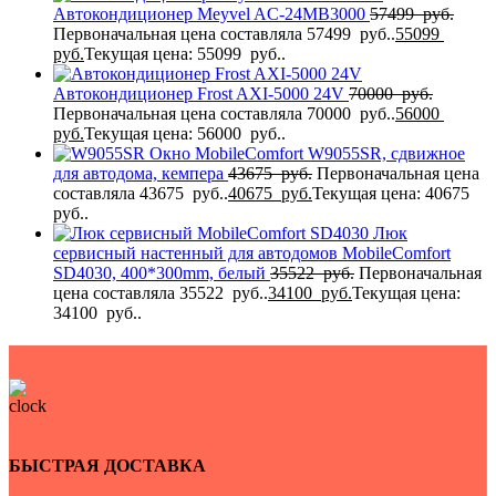
Автокондиционер Meyvel AC-24MB3000
57499
руб.
Первоначальная цена составляла 57499 руб..
55099
руб.
Текущая цена: 55099 руб..
Автокондиционер Frost AXI-5000 24V
70000
руб.
Первоначальная цена составляла 70000 руб..
56000
руб.
Текущая цена: 56000 руб..
Окно MobileComfort W9055SR, сдвижное
для автодома, кемпера
43675
руб.
Первоначальная цена
составляла 43675 руб..
40675
руб.
Текущая цена: 40675
руб..
Люк
сервисный настенный для автодомов MobileComfort
SD4030, 400*300mm, белый
35522
руб.
Первоначальная
цена составляла 35522 руб..
34100
руб.
Текущая цена:
34100 руб..
БЫСТРАЯ ДОСТАВКА