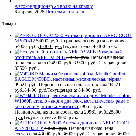
Автокондиционер 24 вольт на крышу
6 апреля, 2026
Нет комментариев
Товары
Автокондиционер AERO COOL
M2000-12
54000
руб.
Первоначальная цена составляла
54000 руб..
46300
руб.
Текущая цена: 46300 руб..
Воздушный
отопитель AER D2 24 В
34900
руб.
Первоначальная
цена составляла 34900 руб..
33500
руб.
Текущая цена:
33500 руб..
Маркиза безопорная 4.5 м, MobileComfort
EAGLE M450BD, настенная, механическая, чёрная
99521
руб.
Первоначальная цена составляла 99521
руб..
84400
руб.
Текущая цена: 84400 руб..
Окно для кемпера и автодома MobileComfort
W1060P, стекло - акрил два слоя, металлическая рама с
креплением, шторка-москитка
29961
руб.
Первоначальная цена составляла 29961 руб..
28800
руб.
Текущая цена: 28800 руб..
Автокондиционер AERO COOL
AKS2800-24v
43000
руб.
Первоначальная цена
составляла 43000 руб..
36000
руб.
Текущая цена: 36000