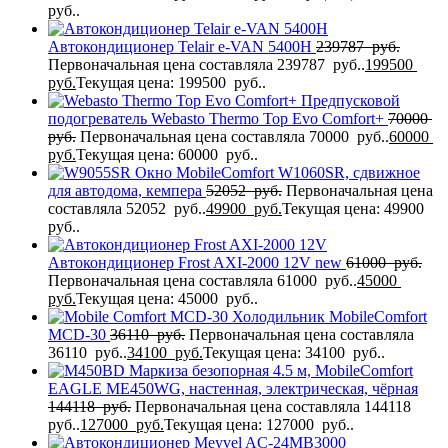
руб..
Автокондиционер Telair e-VAN 5400H
239787
руб.
Первоначальная цена составляла 239787 руб..
199500
руб.
Текущая цена: 199500 руб..
Предпусковой
подогреватель Webasto Thermo Top Evo Comfort+
70000
руб.
Первоначальная цена составляла 70000 руб..
60000
руб.
Текущая цена: 60000 руб..
Окно MobileComfort W1060SR, сдвижное
для автодома, кемпера
52052
руб.
Первоначальная цена
составляла 52052 руб..
49900
руб.
Текущая цена: 49900
руб..
Автокондиционер Frost AXI-2000 12V new
61000
руб.
Первоначальная цена составляла 61000 руб..
45000
руб.
Текущая цена: 45000 руб..
Холодильник MobileComfort
MCD-30
36110
руб.
Первоначальная цена составляла
36110 руб..
34100
руб.
Текущая цена: 34100 руб..
Маркиза безопорная 4.5 м, MobileComfort
EAGLE MЕ450WG, настенная, электрическая, чёрная
144118
руб.
Первоначальная цена составляла 144118
руб..
127000
руб.
Текущая цена: 127000 руб..