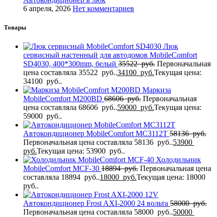
6 апреля, 2026
Нет комментариев
Товары
Люк
сервисный настенный для автодомов MobileComfort
SD4030, 400*300mm, белый
35522
руб.
Первоначальная
цена составляла 35522 руб..
34100
руб.
Текущая цена:
34100 руб..
Маркиза
MobileComfort M200BD
68606
руб.
Первоначальная
цена составляла 68606 руб..
59000
руб.
Текущая цена:
59000 руб..
Автокондиционер MobileComfort MC3112T
58136
руб.
Первоначальная цена составляла 58136 руб..
53900
руб.
Текущая цена: 53900 руб..
Холодильник
MobileComfort MCF-30
18894
руб.
Первоначальная цена
составляла 18894 руб..
18000
руб.
Текущая цена: 18000
руб..
Автокондиционер Frost AXI-2000 24 вольта
58000
руб.
Первоначальная цена составляла 58000 руб..
50000