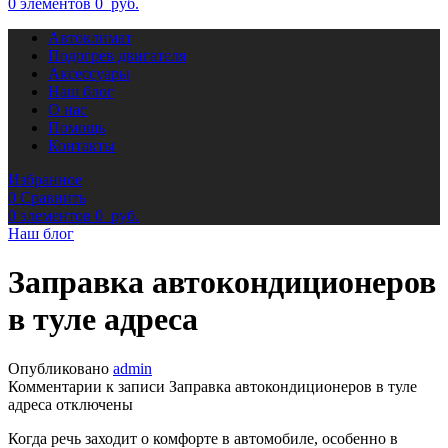
0
элементов
0
руб.
Автоклимат
Подогрев двигателя
Аксессуары
Наш блог
О нас
Помощь
Контакты
Избранное
0
Сравнить
0
элементов
0
руб.
Наш блог
Заправка автокондиционеров
в туле адреса
Опубликовано
admin
Комментарии
к записи Заправка автокондиционеров в туле
адреса
отключены
Когда речь заходит о комфорте в автомобиле, особенно в