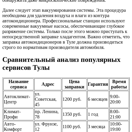
обнаружить даже микроскопические повреждения.
Далее следует этап вакуумирования системы. Эта процедура
необходима для удаления воздуха и влаги из контура
автокондиционера. Профессиональные станции используют
современные вакуумные насосы, обеспечивающие глубокое
разряжение системы. Только после этого можно приступать к
непосредственной заправке хладагентом. Важно отметить, что
заправка автокондиционеров в Туле должна производиться
строго по нормативам производителя автомобиля.
Сравнительный анализ популярных
сервисов Тулы
Название
Цена
Время
Адрес
Гарантия
сервиса
заправки
работы
ул.
Автоклимат-
9:00-
Советская,
1200 руб.
6 месяцев
Центр
20:00
45
Климат-
пр. Ленина,
8:00-
1350 руб.
1 год
Профи
78
21:00
Авто-
ул. Фрунзе,
10:00-
1100 руб.
3 месяца
Комфорт
12
19:00