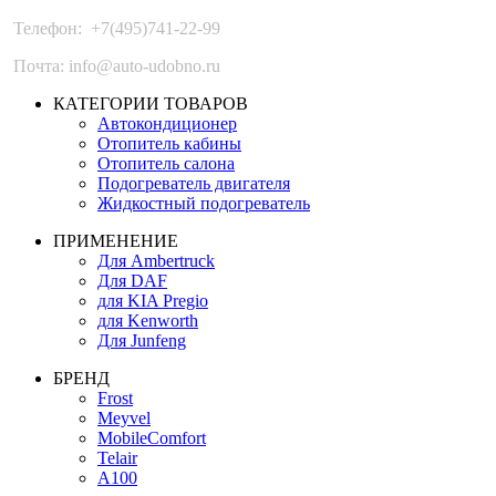
Телефон:
+7(495)741-22-99
Почта: info@auto-udobno.ru
КАТЕГОРИИ ТОВАРОВ
Автокондиционер
Отопитель кабины
Отопитель салона
Подогреватель двигателя
Жидкостный подогреватель
ПРИМЕНЕНИЕ
Для Ambertruck
Для DAF
для KIA Pregio
для Kenworth
Для Junfeng
БРЕНД
Frost
Meyvel
MobileComfort
Telair
А100