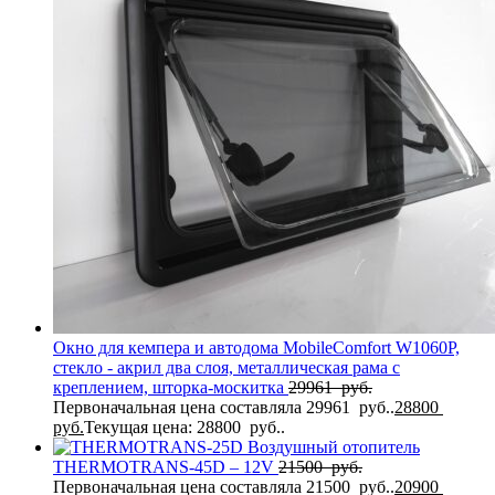
Окно для кемпера и автодома MobileComfort W1060P,
стекло - акрил два слоя, металлическая рама с
креплением, шторка-москитка
29961
руб.
Первоначальная цена составляла 29961 руб..
28800
руб.
Текущая цена: 28800 руб..
Воздушный отопитель
THERMOTRANS-45D – 12V
21500
руб.
Первоначальная цена составляла 21500 руб..
20900