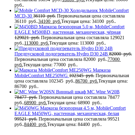
руб..
Холодильник MobileComfort
MCD-30
36110
руб.
Первоначальная цена составляла
36110 руб..
34100
руб.
Текущая цена: 34100 руб..
Маркиза безопорная 5.0 м, MobileComfort
EAGLE M500BD, настенная, механическая, чёрная
129021
руб.
Первоначальная цена составляла 129021
руб..
113000
руб.
Текущая цена: 113000 руб..
Предпусковой подогреватель Hydro D30 24В
82000
руб.
Первоначальная цена составляла 82000 руб..
77000
руб.
Текущая цена: 77000 руб..
Маркиза
MobileComfort ME250WG
102345
руб.
Первоначальная
цена составляла 102345 руб..
86700
руб.
Текущая цена:
86700 руб..
Винный шкаф MC Wine W20B
78477
руб.
Первоначальная цена составляла 78477
руб..
68900
руб.
Текущая цена: 68900 руб..
Маркиза безопорная 4.5 м, MobileComfort
EAGLE M450WG, настенная, механическая, белая
99521
руб.
Первоначальная цена составляла 99521
руб..
84400
руб.
Текущая цена: 84400 руб..