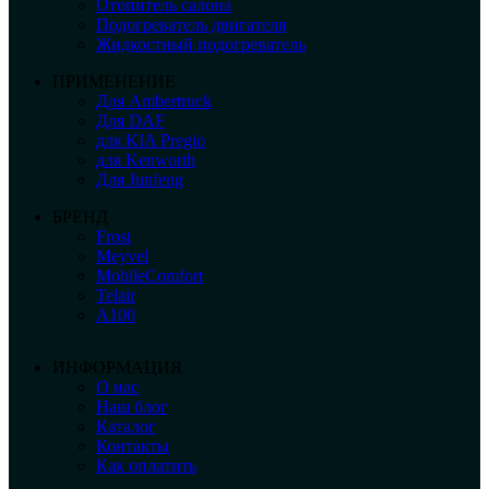
Отопитель салона
Подогреватель двигателя
Жидкостный подогреватель
ПРИМЕНЕНИЕ
Для Ambertruck
Для DAF
для KIA Pregio
для Kenworth
Для Junfeng
БРЕНД
Frost
Meyvel
MobileComfort
Telair
А100
ИНФОРМАЦИЯ
О нас
Наш блог
Каталог
Контакты
Как оплатить