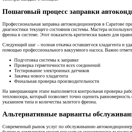
Пошаговый процесс заправки автоконд
Профессиональная заправка автокондиционеров в Саратове пре
диагностики текущего состояния системы. Мастера используют
фреона в системе. Этот показатель критически важен для прав
Следующий шаг – полная откачка оставшегося хладагента и уд
помощью профессионального вакуумного насоса. Важно отметит
Подготовка системы к заправке
Проверка герметичности всех соединений
Тестирование электронных датчиков
Закачка нового хладагента
Финальная проверка производительности
На завершающем этапе выполняется контрольная проверка раб
тепловизора, который позволяет точно оценить равномерность
указанием типа и количества залитого фреона.
Альтернативные варианты обслуживан
Современный рынок услуг по обслуживанию автокондиционеров
бытовых комплектов может показаться экономически выгодным 