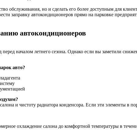
тво обслуживания, но и сделать его более доступным для клиен
ести заправку автокондиционеров прямо на парковке предприяти
ванию автокондиционеров
од перед началом летнего сезона. Однако если вы заметили сн
марок авто?
ладагента
систему
кументацией
оздухом?
алона и чистоту радиатора конденсора. Если эти элементы в по
мерное охлаждение салона до комфортной температуры в течени