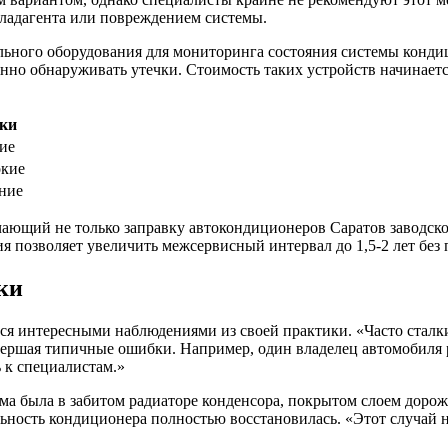
хладагента или повреждением системы.
льного оборудования для мониторинга состояния системы конд
нно обнаруживать утечки. Стоимость таких устройств начинаетс
ки
ие
кие
ние
ющий не только заправку автокондиционеров Саратов заводской
я позволяет увеличить межсервисный интервал до 1,5-2 лет без
ки
лся интересными наблюдениями из своей практики. «Часто сталки
ершая типичные ошибки. Например, один владелец автомобиля р
ь к специалистам.»
ма была в забитом радиаторе конденсора, покрытом слоем доро
ность кондиционера полностью восстановилась. «Этот случай н