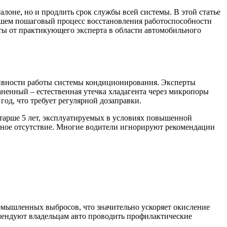
лоне, но и продлить срок службы всей системы. В этой статье
ишем пошаговый процесс восстановления работоспособности
ты от практикующего эксперта в области автомобильного
тивности работы системы кондиционирования. Эксперты
ненный – естественная утечка хладагента через микропоры
од, что требует регулярной дозаправки.
старше 5 лет, эксплуатируемых в условиях повышенной
олное отсутствие. Многие водители игнорируют рекомендации
омышленных выбросов, что значительно ускоряет окисление
мендуют владельцам авто проводить профилактические