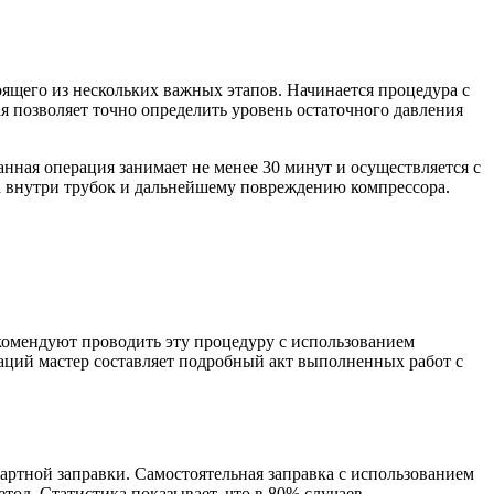
оящего из нескольких важных этапов. Начинается процедура с
 позволяет точно определить уровень остаточного давления
нная операция занимает не менее 30 минут и осуществляется с
а внутри трубок и дальнейшему повреждению компрессора.
комендуют проводить эту процедуру с использованием
аций мастер составляет подробный акт выполненных работ с
ртной заправки. Самостоятельная заправка с использованием
од. Статистика показывает, что в 80% случаев