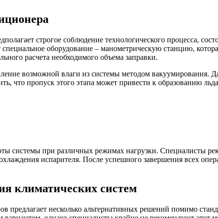
иционера
дполагает строгое соблюдение технологического процесса, сост
 специальное оборудование – манометрическую станцию, которая
ильного расчета необходимого объема заправки.
аление возможной влаги из системы методом вакуумирования. Да
ь, что пропуск этого этапа может привести к образованию льд
оты системы при различных режимах нагрузки. Специалисты ре
 охлаждения испарителя. После успешного завершения всех опер
ия климатических систем
 предлагает несколько альтернативных решений помимо станда
вариантом, однако специалисты крайне не рекомендуют этот мет