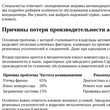
Специалисты отмечают: своевременная заправка автокондиционе
мы подробно разберем особенности обслуживания климатичес
кондиционера. Вы узнаете, как выбрать надежный сервис, как
климата.
Причины потери производительности 
Основная проблема, с которой сталкиваются владельцы автом
выделяют несколько ключевых факторов, влияющих на произво
резиновых уплотнителей и соединений. Даже при идеальном со
Вторая причина кроется в механическом износе компрессора и
загазованности и пыли, характерных для заводского района С
производителя по сезонному обслуживанию климатической уст
Причина проблемы
Частота возникновения
Рекоменд
Утечка фреона
65%
Диагностика и 
Износ компрессора
20%
Ремонт или зам
Загрязнение системы
15%
Промывка конт
Особенно важно отметить влияние внешних условий. Заводско
резиновых уплотнителей и коррозию металлических деталей 
осмотры каждые 6 месяцев.