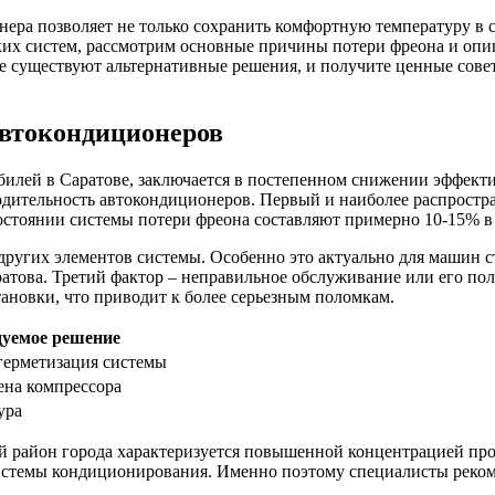
ра позволяет не только сохранить комфортную температуру в са
ких систем, рассмотрим основные причины потери фреона и оп
ие существуют альтернативные решения, и получите ценные сове
автокондиционеров
обилей в Саратове, заключается в постепенном снижении эффек
дительность автокондиционеров. Первый и наиболее распростра
стоянии системы потери фреона составляют примерно 10-15% в г
 других элементов системы. Особенно это актуально для машин 
аратова. Третий фактор – неправильное обслуживание или его п
ановки, что приводит к более серьезным поломкам.
уемое решение
герметизация системы
ена компрессора
ура
й район города характеризуется повышенной концентрацией пр
системы кондиционирования. Именно поэтому специалисты реко