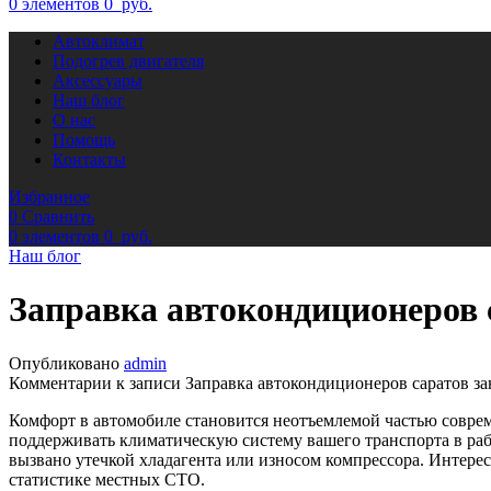
0
элементов
0
руб.
Автоклимат
Подогрев двигателя
Аксессуары
Наш блог
О нас
Помощь
Контакты
Избранное
0
Сравнить
0
элементов
0
руб.
Наш блог
Заправка автокондиционеров 
Опубликовано
admin
Комментарии
к записи Заправка автокондиционеров саратов за
Комфорт в автомобиле становится неотъемлемой частью совреме
поддерживать климатическую систему вашего транспорта в ра
вызвано утечкой хладагента или износом компрессора. Интере
статистике местных СТО.