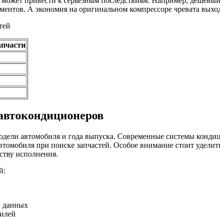
 может привести к серьезным последствиям. Например, дешевый 
ментов. А экономия на оригинальном компрессоре чревата выход
тей
апчасти
 автокондиционеров
модели автомобиля и года выпуска. Современные системы конди
автомобиля при поиске запчастей. Особое внимание стоит удели
еству исполнения.
й:
ы данных
билей