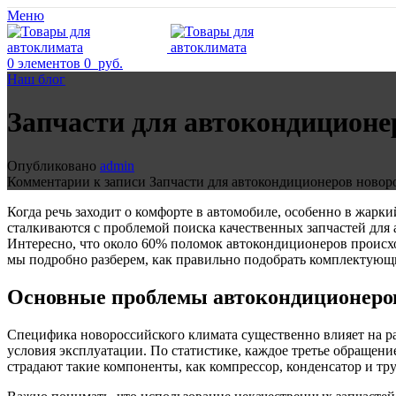
Меню
0
элементов
0
руб.
Наш блог
Запчасти для автокондиционе
Опубликовано
admin
Комментарии
к записи Запчасти для автокондиционеров новор
Когда речь заходит о комфорте в автомобиле, особенно в жарк
сталкиваются с проблемой поиска качественных запчастей дл
Интересно, что около 60% поломок автокондиционеров происхо
мы подробно разберем, как правильно подобрать комплектующи
Основные проблемы автокондиционеро
Специфика новороссийского климата существенно влияет на р
условия эксплуатации. По статистике, каждое третье обращени
страдают такие компоненты, как компрессор, конденсатор и тр