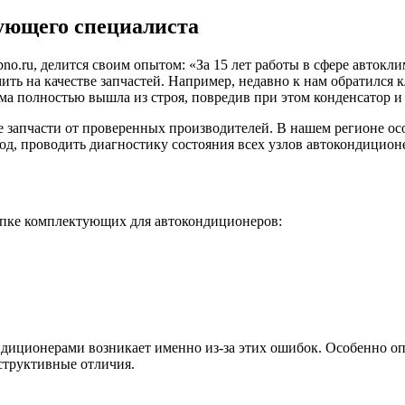
ующего специалиста
o.ru, делится своим опытом: «За 15 лет работы в сфере автокли
ть на качестве запчастей. Например, недавно к нам обратился к
ема полностью вышла из строя, повредив при этом конденсатор 
е запчасти от проверенных производителей. В нашем регионе о
д, проводить диагностику состояния всех узлов автокондиционер
пке комплектующих для автокондиционеров:
ндиционерами возникает именно из-за этих ошибок. Особенно о
структивные отличия.