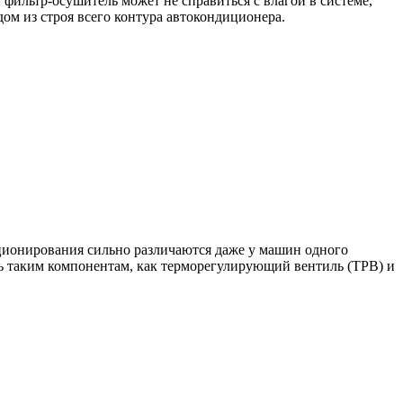
фильтр-осушитель может не справиться с влагой в системе,
ом из строя всего контура автокондиционера.
ционирования сильно различаются даже у машин одного
ть таким компонентам, как терморегулирующий вентиль (ТРВ) и