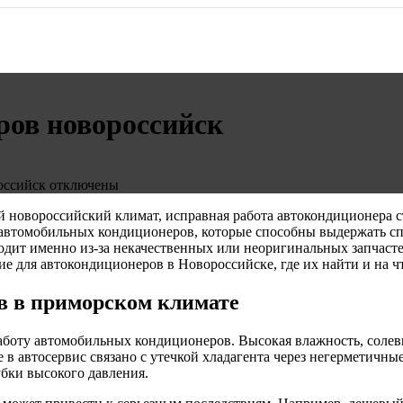
ров новороссийск
оссийск
отключены
ий новороссийский климат, исправная работа автокондиционера 
я автомобильных кондиционеров, которые способны выдержать с
дит именно из-за некачественных или неоригинальных запчасте
е для автокондиционеров в Новороссийске, где их найти и на ч
в в приморском климате
аботу автомобильных кондиционеров. Высокая влажность, солев
е в автосервис связано с утечкой хладагента через негерметичн
убки высокого давления.