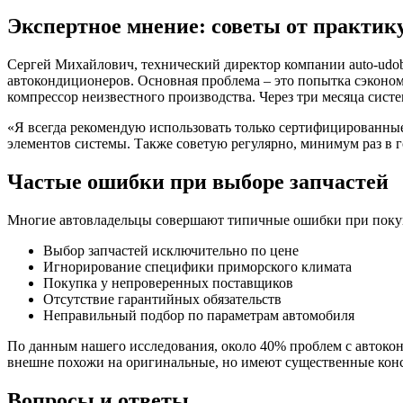
Экспертное мнение: советы от практик
Сергей Михайлович, технический директор компании auto-udobn
автокондиционеров. Основная проблема – это попытка сэкономи
компрессор неизвестного производства. Через три месяца сист
«Я всегда рекомендую использовать только сертифицированны
элементов системы. Также советую регулярно, минимум раз в го
Частые ошибки при выборе запчастей
Многие автовладельцы совершают типичные ошибки при поку
Выбор запчастей исключительно по цене
Игнорирование специфики приморского климата
Покупка у непроверенных поставщиков
Отсутствие гарантийных обязательств
Неправильный подбор по параметрам автомобиля
По данным нашего исследования, около 40% проблем с автоко
внешне похожи на оригинальные, но имеют существенные кон
Вопросы и ответы