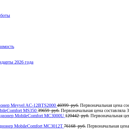
аботы
оимость
ндарты 2026 года
онер Meyvel AC-12BTS2000
46999
руб.
Первоначальная цена сос
bileComfort MS350
39659
руб.
Первоначальная цена составляла 3
ционер MobileComfort MC3000U
120442
руб.
Первоначальная цен
ционер MobileComfort MC3012T
76168
руб.
Первоначальная цена