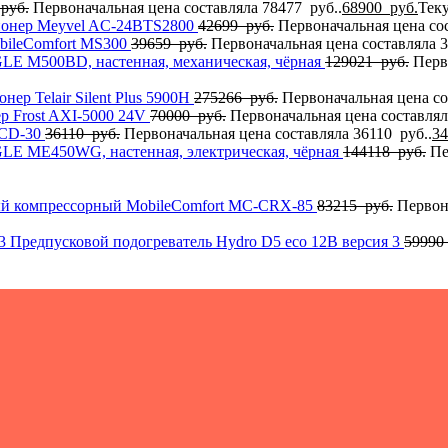
руб.
Первоначальная цена составляла 78477 руб..
68900
руб.
Теку
онер Meyvel AC-24BTS2800
42699
руб.
Первоначальная цена сос
bileComfort МS300
39659
руб.
Первоначальная цена составляла 3
GLE M500BD, настенная, механическая, чёрная
129021
руб.
Перв
ер Telair Silent Plus 5900H
275266
руб.
Первоначальная цена со
р Frost AXI-5000 24V
70000
руб.
Первоначальная цена составлял
MCD-30
36110
руб.
Первоначальная цена составляла 36110 руб..
3
AGLE MЕ450WG, настенная, электрическая, чёрная
144118
руб.
Пе
.
ый компрессорный MobileComfort MC-CRX-85
83215
руб.
Первон
Предпусковой подогреватель Hydro D5 eco 12В версия 3
59990