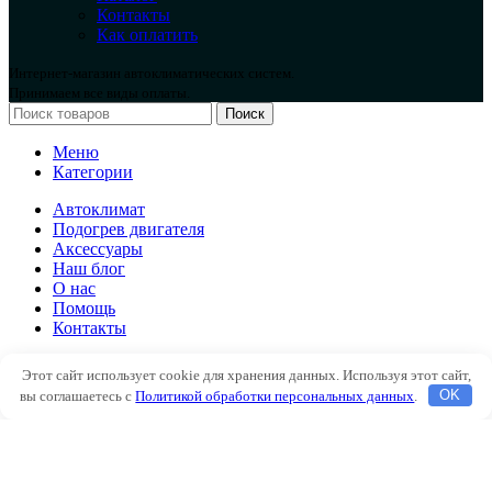
Контакты
Как оплатить
Интернет-магазин автоклиматических систем.
Принимаем все виды оплаты.
Поиск
Меню
Категории
Автоклимат
Подогрев двигателя
Аксессуары
Наш блог
О нас
Помощь
Контакты
Автоклимат
Этот сайт использует cookie для хранения данных. Используя этот сайт,
Подогрев двигателя
вы соглашаетесь с
Политикой обработки персональных данных
.
OK
Аксессуары
Наш блог
О нас
Помощь
Контакты