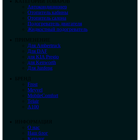
КАТЕГОРИИ ТОВАРОВ
Автокондиционер
Отопитель кабины
Отопитель салона
Подогреватель двигателя
Жидкостный подогреватель
ПРИМЕНЕНИЕ
Для Ambertruck
Для DAF
для KIA Pregio
для Kenworth
Для Junfeng
БРЕНД
Frost
Meyvel
MobileComfort
Telair
А100
ИНФОРМАЦИЯ
О нас
Наш блог
Каталог