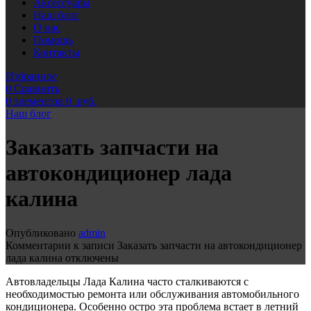
Аксессуары
Наш блог
О нас
Помощь
Контакты
Избранное
0
Сравнить
0
элементов
0
руб.
Наш блог
Заказать запчасти на
автокондиционер лада
калина
Опубликовано
admin
Комментарии
к записи Заказать запчасти на автокондиционер
лада калина
отключены
Автовладельцы Лада Калина часто сталкиваются с
необходимостью ремонта или обслуживания автомобильного
кондиционера. Особенно остро эта проблема встает в летний