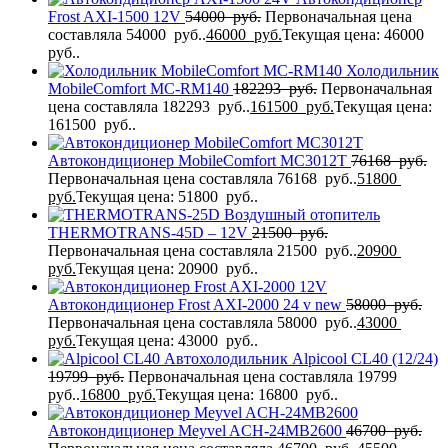
Frost AXI-1500 12V
54000
руб.
Первоначальная цена
составляла 54000 руб..
46000
руб.
Текущая цена: 46000
руб..
Холодильник
MobileComfort MC-RM140
182293
руб.
Первоначальная
цена составляла 182293 руб..
161500
руб.
Текущая цена:
161500 руб..
Автокондиционер MobileComfort MC3012T
76168
руб.
Первоначальная цена составляла 76168 руб..
51800
руб.
Текущая цена: 51800 руб..
Воздушный отопитель
THERMOTRANS-45D – 12V
21500
руб.
Первоначальная цена составляла 21500 руб..
20900
руб.
Текущая цена: 20900 руб..
Автокондиционер Frost AXI-2000 24 v new
58000
руб.
Первоначальная цена составляла 58000 руб..
43000
руб.
Текущая цена: 43000 руб..
Автохолодильник Alpicool CL40 (12/24)
19799
руб.
Первоначальная цена составляла 19799
руб..
16800
руб.
Текущая цена: 16800 руб..
Автокондиционер Meyvel ACH-24MB2600
46700
руб.