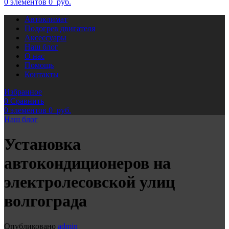
0
элементов
0
руб.
Автоклимат
Подогрев двигателя
Аксессуары
Наш блог
О нас
Помощь
Контакты
Избранное
0
Сравнить
0
элементов
0
руб.
Наш блог
Установка
автокондиционеров на
электролесовской улиц
волгограда
Опубликовано
admin