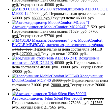
Первоначальная цена составляла 46700 руб..
45500
руб.
Текущая цена: 45500 руб..
Автокондиционер AERO COOL
M2000-12
54000
руб.
Первоначальная цена составляла
54000 руб..
46300
руб.
Текущая цена: 46300 руб..
Автокондиционер MobileComfort MC2024T
71529
руб.
Первоначальная цена составляла 71529 руб..
57700
руб.
Текущая цена: 57700 руб..
Маркиза безопорная 4.5 м, MobileComfort
EAGLE MЕ450WG, настенная, электрическая, чёрная
144118
руб.
Первоначальная цена составляла 144118
руб..
127000
руб.
Текущая цена: 127000 руб..
Воздушный
отопитель AER D5 24 В
40500
руб.
Первоначальная
цена составляла 40500 руб..
39000
руб.
Текущая цена:
39000 руб..
Холодильник
MobileComfort MCF-40
21000
руб.
Первоначальная цена
составляла 21000 руб..
20000
руб.
Текущая цена: 20000
руб..
Автокондиционер Telair Silent Plus 5900H
275266
руб.
Первоначальная цена составляла 275266 руб..
217565
руб.
Текущая цена: 217565 руб..