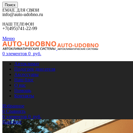
Поиск
EMAIL ДЛЯ СВЯЗИ
info@auto-udobno.ru
НАШ ТЕЛЕФОН
+7(495)741-22-99
Меню
0
элементов
0
руб.
Автоклимат
Подогрев двигателя
Аксессуары
Наш блог
О нас
Помощь
Контакты
Избранное
0
Сравнить
0
элементов
0
руб.
Наш блог