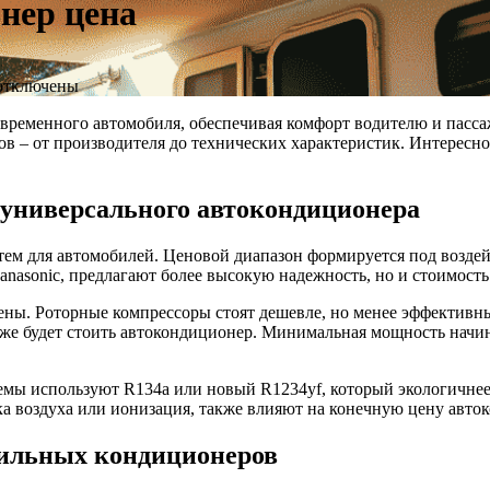
нер цена
тключены
временного автомобиля, обеспечивая комфорт водителю и пасса
ов – от производителя до технических характеристик. Интересн
универсального автокондиционера
ем для автомобилей. Ценовой диапазон формируется под воздей
 Panasonic, предлагают более высокую надежность, но и стоимо
ены. Роторные компрессоры стоят дешевле, но менее эффектив
оже будет стоить автокондиционер. Минимальная мощность начи
мы используют R134a или новый R1234yf, который экологичнее,
а воздуха или ионизация, также влияют на конечную цену авто
бильных кондиционеров