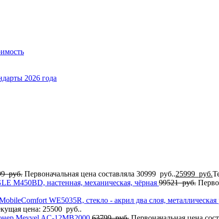
оимость
ндарты 2026 года
99
руб.
Первоначальная цена составляла 30999 руб..
25999
руб.
Т
GLE M450BD, настенная, механическая, чёрная
99521
руб.
Перво
MobileComfort WE5035R, стекло - акрил два слоя, металлическа
кущая цена: 25500 руб..
онер Meyvel AC-12MB2000
63799
руб.
Первоначальная цена сост