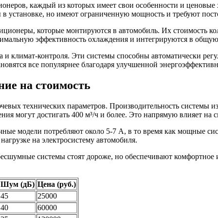
онеров, каждый из которых имеет свои особенности и ценовые 
ы в установке, но имеют ограниченную мощность и требуют посто
ионеры, которые монтируются в автомобиль. Их стоимость коле
симальную эффективность охлаждения и интегрируются в общую
 климат-контроля. Эти системы способны автоматически регули
тановятся все популярнее благодаря улучшенной энергоэффектив
ние на стоимость
евых технических параметров. Производительность системы изм
ния могут достигать 400 м³/ч и более. Это напрямую влияет на 
ые модели потребляют около 5-7 А, в то время как мощные сист
нагрузке на электросистему автомобиля.
бесшумные системы стоят дороже, но обеспечивают комфортное 
Шум (дБ)
Цена (руб.)
45
25000
40
60000