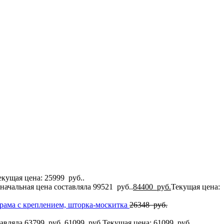
екущая цена: 25999 руб..
начальная цена составляла 99521 руб..
84400
руб.
Текущая цена:
я рама с креплением, шторка-москитка
26348
руб.
авляла 63799 руб..
61099
руб.
Текущая цена: 61099 руб..