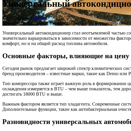
Универсальный автокондицио
Опубликовано
admin
Комментарии
к записи Универсальный автокондиционер цена
о
Универсальный автокондиционер стал неотъемлемой частью со
значительно варьироваться в зависимости от множества фактор
комфорт, но и на общий расход топлива автомобиля.
Основные факторы, влияющие на цену 
Сегодня рынок предлагает широкий спектр климатических сист
бренд производителя – известные марки, такие как Denso или
Тип компрессора также играет важную роль в формировании ц
охлаждения измеряется в BTU – чем выше показатель, тем дор
достигать 18000 BTU и выше.
Важным фактором является тип хладагента. Современные систе
Дополнительные функции, такие как антибактериальная очистк
Разновидности универсальных автомо