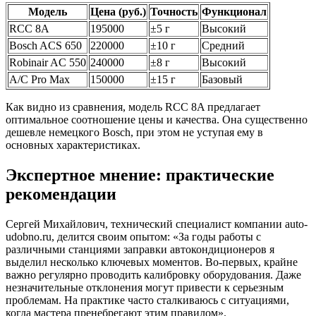
Модель
Цена (руб.)
Точность
Функционал
RCC 8A
195000
±5 г
Высокий
Bosch ACS 650
220000
±10 г
Средний
Robinair AC 550
240000
±8 г
Высокий
A/C Pro Max
150000
±15 г
Базовый
Как видно из сравнения, модель RCC 8A предлагает
оптимальное соотношение цены и качества. Она существенно
дешевле немецкого Bosch, при этом не уступая ему в
основных характеристиках.
Экспертное мнение: практические
рекомендации
Сергей Михайлович, технический специалист компании auto-
udobno.ru, делится своим опытом: «За годы работы с
различными станциями заправки автокондиционеров я
выделил несколько ключевых моментов. Во-первых, крайне
важно регулярно проводить калибровку оборудования. Даже
незначительные отклонения могут привести к серьезным
проблемам. На практике часто сталкиваюсь с ситуациями,
когда мастера пренебрегают этим правилом».