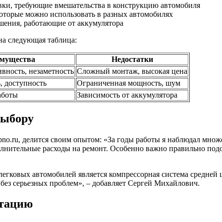
вки, требующие вмешательства в конструкцию автомобиля
которые можно использовать в разных автомобилях
шения, работающие от аккумулятора
на следующая таблица:
мущества
Недостатки
вность, незаметность
Сложный монтаж, высокая цена
, доступность
Ограниченная мощность, шум
аботы
Зависимость от аккумулятора
выбору
o.ru, делится своим опытом: «За годы работы я наблюдал множе
олнительные расходы на ремонт. Особенно важно правильно под
егковых автомобилей является компрессорная система средней 
без серьезных проблем», – добавляет Сергей Михайлович.
атацию