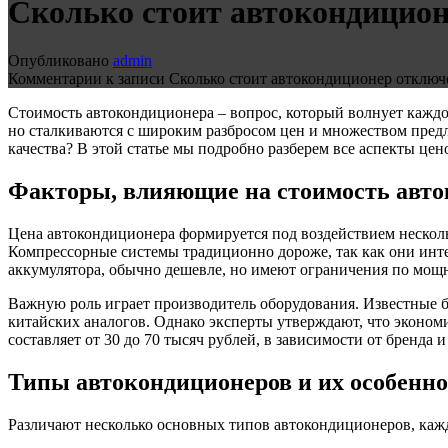
Сколько стоит автокондицио
Опубликовано
admin
Комментарии
к записи Сколько стоит автокондиционер
отключ
Стоимость автокондиционера – вопрос, который волнует кажд
но сталкиваются с широким разбросом цен и множеством пред
качества? В этой статье мы подробно разберем все аспекты ц
Факторы, влияющие на стоимость авт
Цена автокондиционера формируется под воздействием несколь
Компрессорные системы традиционно дороже, так как они инт
аккумулятора, обычно дешевле, но имеют ограничения по мощ
Важную роль играет производитель оборудования. Известные бр
китайских аналогов. Однако эксперты утверждают, что эконом
составляет от 30 до 70 тысяч рублей, в зависимости от бренда и
Типы автокондиционеров и их особенн
Различают несколько основных типов автокондиционеров, кажд