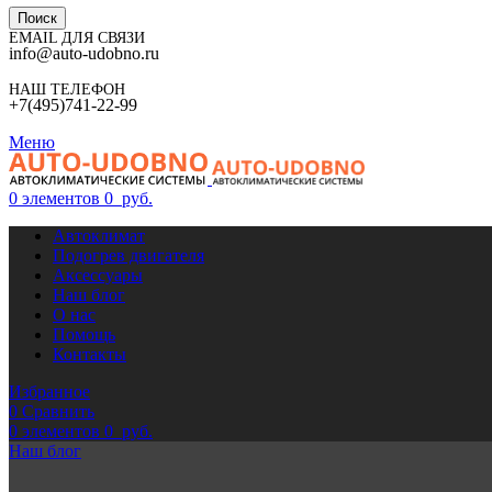
Поиск
EMAIL ДЛЯ СВЯЗИ
info@auto-udobno.ru
НАШ ТЕЛЕФОН
+7(495)741-22-99
Меню
0
элементов
0
руб.
Автоклимат
Подогрев двигателя
Аксессуары
Наш блог
О нас
Помощь
Контакты
Избранное
0
Сравнить
0
элементов
0
руб.
Наш блог