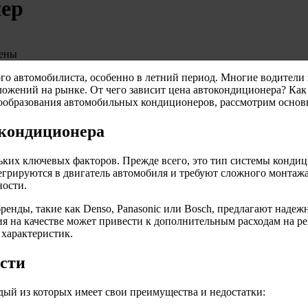
нер
ены
ого автомобилиста, особенно в летний период. Многие водител
ложений на рынке. От чего зависит цена автокондиционера? Ка
енообразования автомобильных кондиционеров, рассмотрим основ
окондиционера
ких ключевых факторов. Прежде всего, это тип системы кондиц
егрируются в двигатель автомобиля и требуют сложного монтаж
ности.
енды, такие как Denso, Panasonic или Bosch, предлагают надеж
ия на качестве может привести к дополнительным расходам на р
 характеристик.
ости
ый из которых имеет свои преимущества и недостатки: