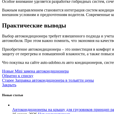
Особое внимание уделяется разработке гибридных систем, со
Важным направлением становится интеграция систем кондицио
внешним условиям и предпочтениям водителя. Современные ко
Практические выводы
Выбор автокондиционера требует взвешенного подхода и учета
автомобиля. При этом важно помнить, что экономия на качест
Приобретение автокондиционера – это инвестиция в комфорт и
защиту от перегрева и повышенной влажности, а также повыс
Что покупка на сайте auto-udobno.ru авто кондиционеров, систе
Новые
Mini замена автокондиционера
Обратно к списку
Старее
Заправка автокондиционера в тольятти цены
Закрыть
Новые статьи
Автокондиционеры на крышу для грузовиков принцип р