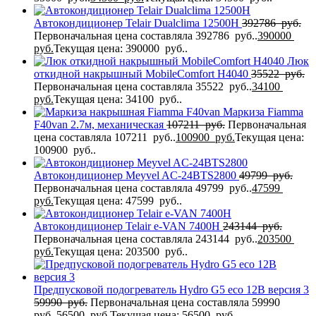
Автокондиционер Telair Dualclima 12500H
392786
руб.
Первоначальная цена составляла 392786 руб..
390000
руб.
Текущая цена: 390000 руб..
Люк
откидной накрышный MobileComfort H4040
35522
руб.
Первоначальная цена составляла 35522 руб..
34100
руб.
Текущая цена: 34100 руб..
Маркиза Fiamma
F40van 2.7м, механическая
107211
руб.
Первоначальная
цена составляла 107211 руб..
100900
руб.
Текущая цена:
100900 руб..
Автокондиционер Meyvel AC-24BTS2800
49799
руб.
Первоначальная цена составляла 49799 руб..
47599
руб.
Текущая цена: 47599 руб..
Автокондиционер Telair e-VAN 7400H
243144
руб.
Первоначальная цена составляла 243144 руб..
203500
руб.
Текущая цена: 203500 руб..
Предпусковой подогреватель Hydro G5 eco 12В версия 3
59990
руб.
Первоначальная цена составляла 59990
руб..
56500
руб.
Текущая цена: 56500 руб..