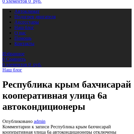
0
элементов
0
руб.
Автоклимат
Подогрев двигателя
Аксессуары
Наш блог
О нас
Помощь
Контакты
Избранное
0
Сравнить
0
элементов
0
руб.
Наш блог
Республика крым бахчисарай
кооперативная улица 6а
автокондиционеры
Опубликовано
admin
Комментарии
к записи Республика крым бахчисарай
кооперативная улица 6а автокондиционеры
отключены