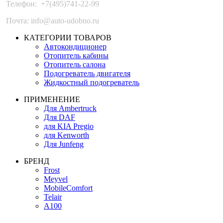
Телефон:
+7(495)741-22-99
Почта: info@auto-udobno.ru
КАТЕГОРИИ ТОВАРОВ
Автокондиционер
Отопитель кабины
Отопитель салона
Подогреватель двигателя
Жидкостный подогреватель
ПРИМЕНЕНИЕ
Для Ambertruck
Для DAF
для KIA Pregio
для Kenworth
Для Junfeng
БРЕНД
Frost
Meyvel
MobileComfort
Telair
А100