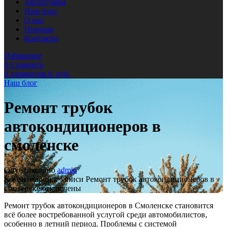
Аксессуары
Наш блог
О нас
Помощь
Контакты
Избранное
0
Сравнить
0
элементов
0
руб.
Наш блог
Ремонт трубок
автокондиционеров в
смоленске
Опубликовано
admin
Комментарии
к записи Ремонт трубок автокондиционеров в
смоленске
отключены
Ремонт трубок автокондиционеров в Смоленске становится
всё более востребованной услугой среди автомобилистов,
особенно в летний период. Проблемы с системой